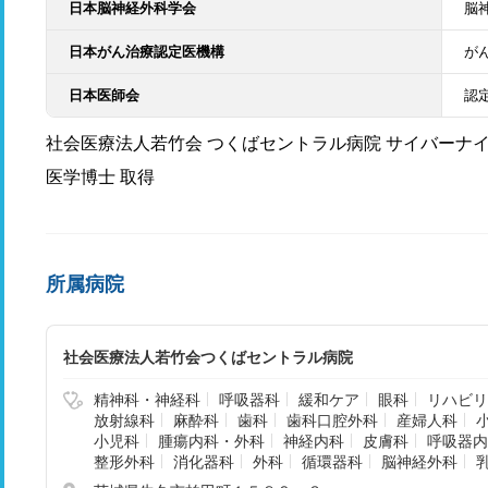
日本脳神経外科学会
脳
日本がん治療認定医機構
が
日本医師会
認
社会医療法人若竹会 つくばセントラル病院 サイバーナ
医学博士 取得
所属病院
社会医療法人若竹会つくばセントラル病院
精神科・神経科
呼吸器科
緩和ケア
眼科
リハビリ
放射線科
麻酔科
歯科
歯科口腔外科
産婦人科
小児科
腫瘍内科・外科
神経内科
皮膚科
呼吸器内
整形外科
消化器科
外科
循環器科
脳神経外科