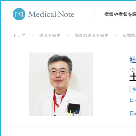
病気や症状を
病気を調べる
トップ
医師を探す
関東の医師を探す
茨城県
症状を調べる
社
検査を調べる
つ
日
日