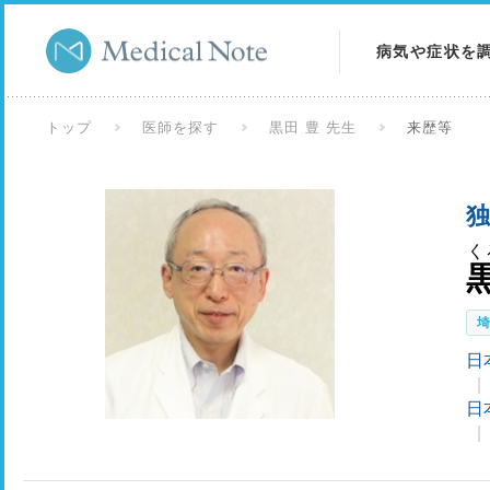
病気や症状を
病気を調べる
トップ
医師を探す
黒田 豊 先生
来歴等
症状を調べる
独
検査を調べる
く
日
日