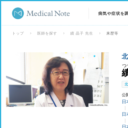
病気や症状を
病気を調べる
トップ
医師を探す
續 晶子 先生
来歴等
症状を調べる
北
検査を調べる
つ
公
日
日
日