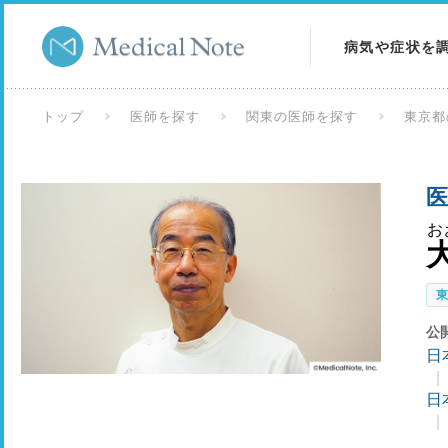
病気や症状を
病気を調べる
トップ
医師を探す
関東の医師を探す
東京都
症状を調べる
医
検査を調べる
お
公
日
日