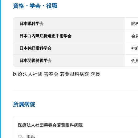
資格・学会・役職
日本眼科学会
眼
日本白内障屈折矯正手術学会
会
日本神経眼科学会
神
日本弱視斜視学会
会
医療法人社団 善春会 若葉眼科病院 院長
所属病院
医療法人社団善春会若葉眼科病院
眼科