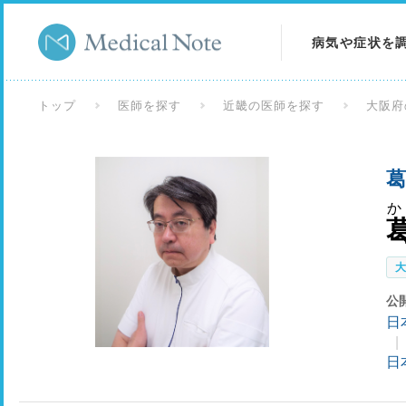
病気や症状を
病気を調べる
トップ
医師を探す
近畿の医師を探す
大阪府
症状を調べる
葛
検査を調べる
か
公
日
日