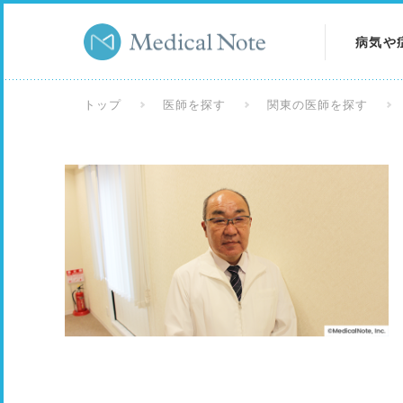
病気や
病気を
トップ
医師を探す
関東の医師を探す
症状を
検査を