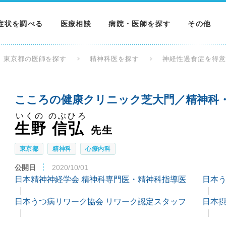
症状を調べる
医療相談
病院・医師を探す
その他
調べる
病院を探す
MNニュー
東京都の医師を探す
精神科医を探す
神経性過食症を得
調べる
医師を探す
NEWS & 
こころの健康クリニック芝大門／精神科・
調べる
いくの のぶひろ
生野 信弘
先生
東京都
精神科
心療内科
公開日
2020/10/01
日本精神神経学会 精神科専門医・精神科指導医
日本う
日本うつ病リワーク協会 リワーク認定スタッフ
日本摂