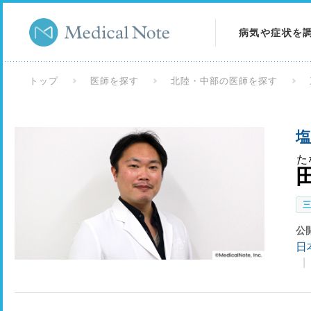
病気や症状を
病気を調べる
トップ
医師を探す
北陸・中部の医師を探す
症状を調べる
塩
検査を調べる
た
公
日