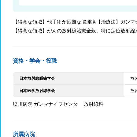
【得意な領域】他手術が困難な脳腫瘍【治療法】ガンマ
【得意な領域】がんの放射線治療全般、特に定位放射線
資格・学会・役職
日本放射線腫瘍学会
放
日本医学放射線学会
放
塩川病院 ガンマナイフセンター 放射線科
所属病院