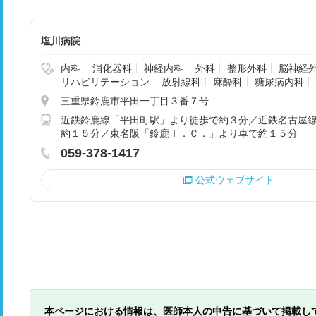
塩川病院
内科
消化器科
神経内科
外科
整形外科
脳神経
リハビリテーション
放射線科
麻酔科
糖尿病内科
三重県鈴鹿市平田一丁目３番７号
近鉄鈴鹿線「平田町駅」より徒歩で約３分／近鉄名古屋
約１５分／東名阪「鈴鹿Ｉ．Ｃ．」より車で約１５分
059-378-1417
公式ウェブサイト
本ページにおける情報は、医師本人の申告に基づいて掲載し