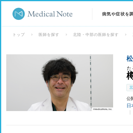
病気や症状を
病気を調べる
トップ
医師を探す
北陸・中部の医師を探す
症状を調べる
松
検査を調べる
た
公
日