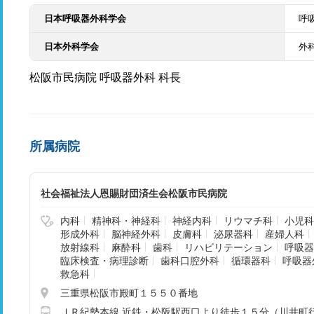
日本呼吸器外科学会
呼
日本外科学会
外
松阪市民病院 呼吸器外科 科長
所属病院
社会福祉法人恩賜財団済生会松阪市民病院
内科
精神科・神経科
神経内科
リウマチ科
小児科
形成外科
脳神経外科
皮膚科
泌尿器科
産婦人科
放射線科
麻酔科
歯科
リハビリテーション
呼吸器
臨床検査・病理診断
歯科口腔外科
循環器科
呼吸器
救急科
三重県松阪市殿町１５５０番地
ＪＲ紀勢本線 近鉄・松阪駅西口より徒歩１５分（川井町行