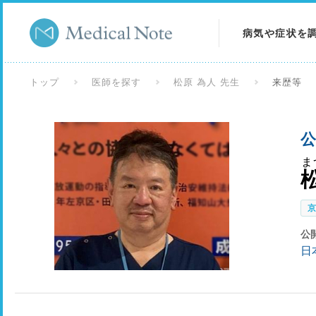
病気や症状を
病気を調べる
トップ
医師を探す
松原 為人 先生
来歴等
症状を調べる
公
検査を調べる
ま
公
日