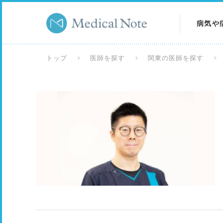
病気や
病気を
トップ
医師を探す
関東の医師を探す
症状を
検査を