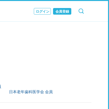
ログイン
会員登録
検索
キャンセル
ス
JOURNAL
員
日本老年歯科医学会 会員