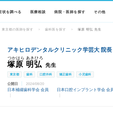
症状を調べる
医療相談
病院・医師を探す
その他
調べる
病院を探す
MNニュー
東京都の医師を探す
歯科医を探す
塚原 明弘 先生
調べる
医師を探す
NEWS & 
アキヒロデンタルクリニック学芸大 院長
調べる
つかはら あきひろ
塚原 明弘
先生
東京都
歯科
口腔外科
矯正歯科
小児歯科
公開日
2024/08/20
日本補綴歯科学会 会員
日本口腔インプラント学会 会