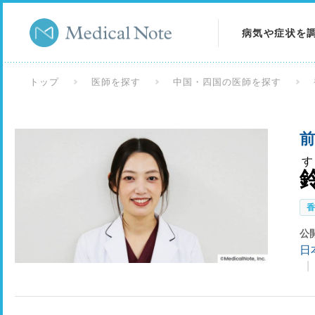
病気や症状を
病気を調べる
トップ
医師を探す
中国・四国の医師を探す
症状を調べる
前
検査を調べる
公
日