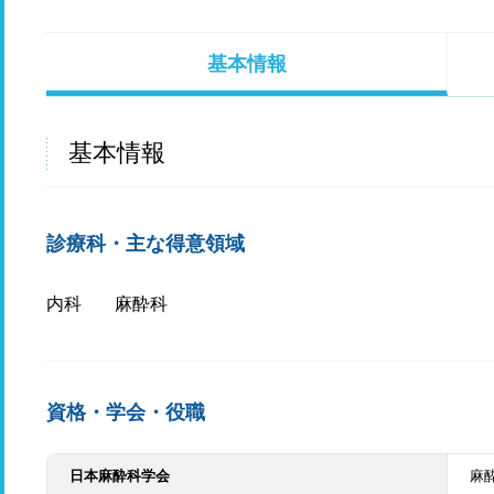
基本情報
基本情報
診療科・主な得意領域
内科
麻酔科
資格・学会・役職
日本麻酔科学会
麻