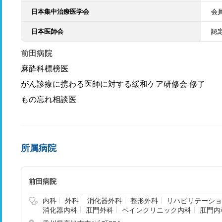
日本集中治療医学会
会
日本医師会
認
前田病院
麻酔科標榜医
がん診療に携わる医師に対する緩和ケア研修会 修了
もの忘れ相談医
所属病院
前田病院
内科
外科
消化器外科
整形外科
リハビリテーショ
消化器内科
肛門外科
ペインクリニック内科
肛門内