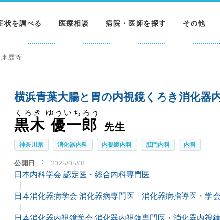
症状を調べる
医療相談
病院・医師を探す
その他
調べる
病院を探す
MNニュー
来歴等
調べる
医師を探す
NEWS & 
横浜青葉大腸と胃の内視鏡くろき消化器内
調べる
くろき ゆういちろう
黒木 優一郎
先生
神奈川県
消化器内科
内視鏡内科
肛門内科
内科
公開日
2025/05/01
日本内科学会 認定医・総合内科専門医
日本消化器病学会 消化器病専門医・消化器病指導医・学
日本消化器内視鏡学会 消化器内視鏡専門医・消化器内視