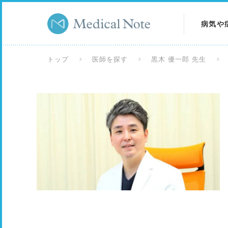
病気や
病気を
トップ
医師を探す
黒木 優一郎 先生
症状を
検査を