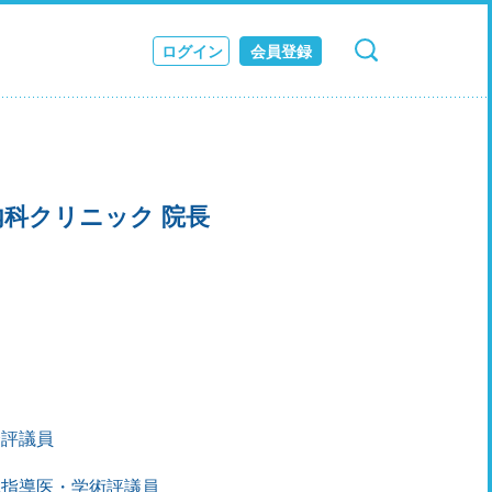
ログイン
会員登録
検索
キャンセル
ス
JOURNAL
科クリニック 院長
会評議員
鏡指導医・学術評議員