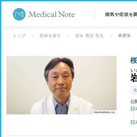
病気や症状を
病気を調べる
トップ
医師を探す
岩永 善高 先生
来歴等
症状を調べる
桜
検査を調べる
い
公
日
日