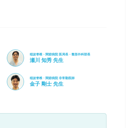
稲波脊椎・関節病院 医局長・整形外科部長
瀬川 知秀 先生
稲波脊椎・関節病院 非常勤医師
金子 剛士 先生