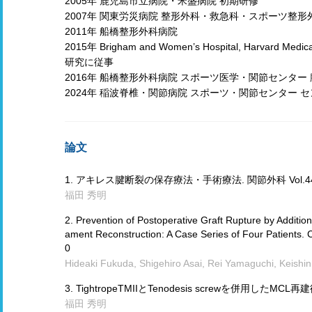
2005年 鹿児島市立病院・米盛病院 初期研修
2007年 関東労災病院 整形外科・救急科・スポーツ整
2011年 船橋整形外科病院
2015年 Brigham and Women’s Hospital, Harvard
研究に従事
2016年 船橋整形外科病院 スポーツ医学・関節センター
2024年 稲波脊椎・関節病院 スポーツ・関節センター 
論文
1. アキレス腱断裂の保存療法・手術療法. 関節外科 Vol.44 No.
福田 秀明
2. Prevention of Postoperative Graft Rupture by Additiona
ament Reconstruction: A Case Series of Four Patients.
0
Hideaki Fukuda, Shigehiro Asai, Rei Yamaguchi, Keishin
3. TightropeTMIIとTenodesis screwを併用したMCL再建術 Cl
福田 秀明