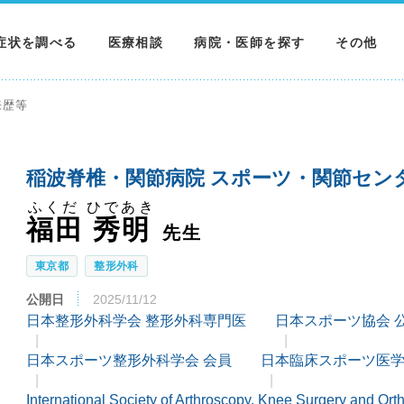
症状を調べる
医療相談
病院・医師を探す
その他
調べる
病院を探す
MNニュー
来歴等
調べる
医師を探す
NEWS & 
稲波脊椎・関節病院 スポーツ・関節セン
調べる
ふくだ ひであき
福田 秀明
先生
東京都
整形外科
公開日
2025/11/12
日本整形外科学会 整形外科専門医
日本スポーツ協会 
日本スポーツ整形外科学会 会員
日本臨床スポーツ医学
International Society of Arthroscopy, Knee Surgery an