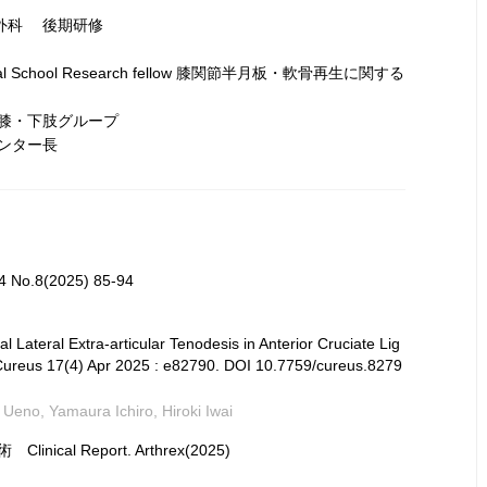
形外科 後期研修
 Medical School Research fellow 膝関節半月板・軟骨再生に関する
 膝・下肢グループ
センター長
8(2025) 85-94
l Lateral Extra-articular Tenodesis in Anterior Cruciate Lig
 Cureus 17(4) Apr 2025 : e82790. DOI 10.7759/cureus.8279
 Ueno, Yamaura Ichiro, Hiroki Iwai
inical Report. Arthrex(2025)