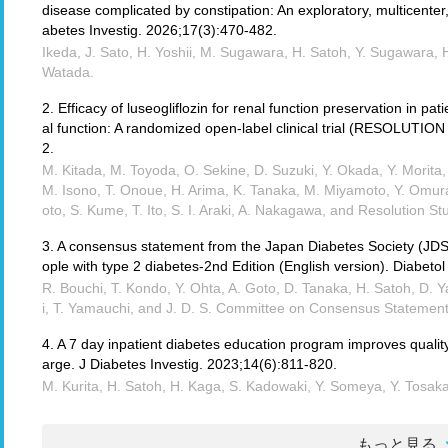
disease complicated by constipation: An exploratory, multicenter
abetes Investig. 2026;17(3):470-482.
Ikeda, J. Sato, H. Yoshii, M. Sugawara, H. Satoh, Y. Sugawara, 
Watada.
2. Efficacy of luseogliflozin for renal function preservation in pa
al function: A randomized open-label clinical trial (RESOLUTION
2.
M. Kitada, M. Toyoda, O. Sekine, D. Suzuki, Y. Okada, Y. Morita
M. Isono, T. Onoue, H. Arima, K. Tanaka, M. Miyamoto, Y. Omura
oto, S. Kume, T. Ito, S. I. Araki, A. Nakagawa, and Resolution St
3. A consensus statement from the Japan Diabetes Society (JDS
ople with type 2 diabetes-2nd Edition (English version). Diabetol
R. Bouchi, T. Kondo, Y. Ohta, A. Goto, D. Tanaka, H. Satoh, D. 
i, T. Yamauchi, and J. D. S. Committee on Consensus Statemen
4. A 7 day inpatient diabetes education program improves quality
arge. J Diabetes Investig. 2023;14(6):811-820.
M. Kurita, H. Satoh, H. Kaga, S. Kadowaki, Y. Someya, Y. Tosaka
もっと見る