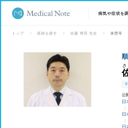
病気や症状を
病気を調べる
トップ
医師を探す
佐藤 博亮 先生
来歴等
症状を調べる
順
検査を調べる
さ
公
日
日
日