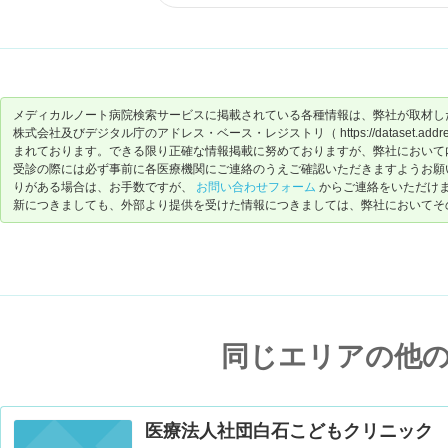
ます。
受付の方もとても親切で、丁寧な対応をしてくださいます。
平日は夜7時まで(午後休診の曜日もあり)土曜も午前中診療してくれ
く母としては、とてもありがたいです。
メディカルノート病院検索サービスに掲載されている各種情報は、弊社が取材し
株式会社及びデジタル庁のアドレス・ベース・レジストリ（ https://dataset.address-
まれております。できる限り正確な情報掲載に努めておりますが、弊社において
受診の際には必ず事前に各医療機関にご連絡のうえご確認いただきますようお願
りがある場合は、お手数ですが、
お問い合わせフォーム
からご連絡をいただけ
新につきましても、外部より提供を受けた情報につきましては、弊社においてそ
同じエリアの他
医療法人社団白石こどもクリニック