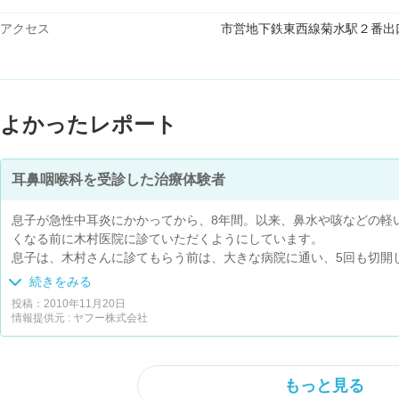
アクセス
市営地下鉄東西線菊水駅２番出
よかったレポート
耳鼻咽喉科を受診した治療体験者
息子が急性中耳炎にかかってから、8年間。以来、鼻水や咳などの軽
くなる前に木村医院に診ていただくようにしています。
息子は、木村さんに診てもらう前は、大きな病院に通い、5回も切開
ようになってから、切開せずに済むようになりました。
続きをみる
毎回、のどや鼻がどうなっているのか、どうして咳が出るのか、どう
投稿：2010年11月20日
いのかなど、簡潔に説明をしてくださいます。
情報提供元 : ヤフー株式会社
他の病院でなかなか治らなかった咳の症状が続く友人や副鼻腔炎の友
治ったようです。
院内にはたくさん絵本が置いてあり、子供がくつろいで読むスペース
もっと見る
したおもちゃもあります。テレビ画面には、「ピタゴラスイッチ」の