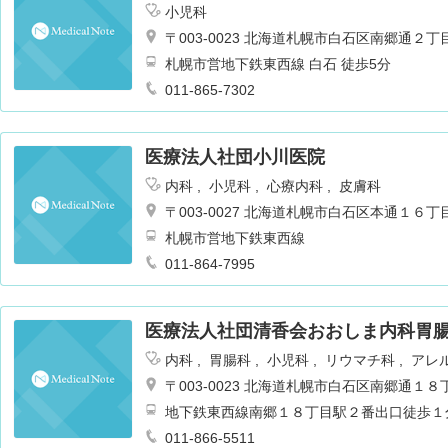
小児科
〒003-0023 北海道札幌市白石区南郷通
札幌市営地下鉄東西線 白石 徒歩5分
011-865-7302
医療法人社団小川医院
内科
小児科
心療内科
皮膚科
〒003-0027 北海道札幌市白石区本通１６
札幌市営地下鉄東西線
011-864-7995
医療法人社団清香会おおしま内科胃
内科
胃腸科
小児科
リウマチ科
アレ
〒003-0023 北海道札幌市白石区南郷通１
地下鉄東西線南郷１８丁目駅２番出口徒歩１
011-866-5511