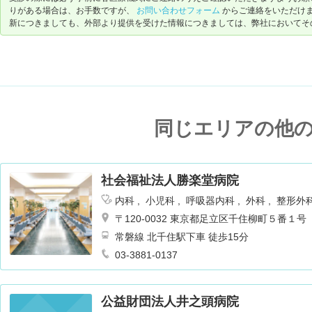
りがある場合は、お手数ですが、
お問い合わせフォーム
からご連絡をいただけ
新につきましても、外部より提供を受けた情報につきましては、弊社においてそ
同じエリアの他
社会福祉法人勝楽堂病院
内科
小児科
呼吸器内科
外科
整形外
ギー科
リハビリテーション
乳腺外科
〒120-0032 東京都足立区千住柳町５番１号
常磐線 北千住駅下車 徒歩15分
03-3881-0137
公益財団法人井之頭病院