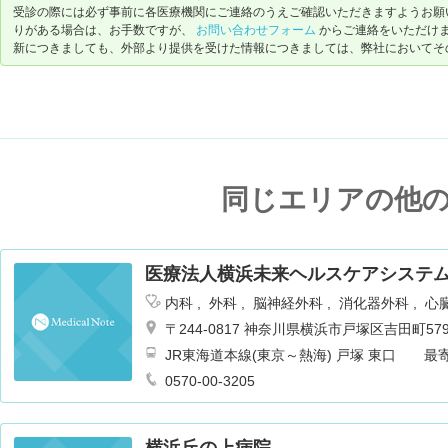
受診の際には必ず事前に各医療機関にご連絡のうえご確認いただきますようお願
りがある場合は、お手数ですが、
お問い合わせフォーム
からご連絡をいただけ
新につきましても、外部より提供を受けた情報につきましては、弊社においてそ
同じエリアの他
医療法人横浜未来ヘルスケアシステム
内科
外科
脳神経外科
消化器外科
心
皮膚科
泌尿器科
耳鼻咽喉科
リハビ
〒244-0817 神奈川県横浜市戸塚区吉田町579
麻酔科
乳腺外科
循環器内科
JR東海道本線(東京～熱海) 戸塚 東口 
送迎バスも運行あり 徒歩7分
0570-00-3205
横浜丘の上病院