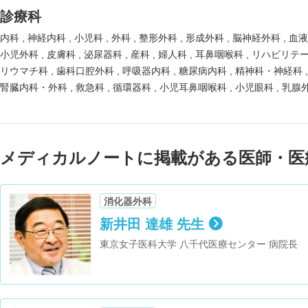
診療科
内科
神経内科
小児科
外科
整形外科
形成外科
脳神経外科
血
小児外科
皮膚科
泌尿器科
産科
婦人科
耳鼻咽喉科
リハビリテ
リウマチ科
歯科口腔外科
呼吸器内科
糖尿病内科
精神科・神経科
腎臓内科・外科
救急科
循環器科
小児耳鼻咽喉科
小児眼科
乳腺
メディカルノートに掲載がある医師・医
消化器外科
新井田 達雄 先生
東京女子医科大学 八千代医療センター 病院長