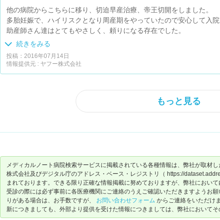
他の病院からこちらに移り、切迫早産治療、帝王切開をしました。
多胎妊娠で、ハイリスクとなり周産期をやっていたので安心して入院
助産師さん達はとてもやさしく、頼りになる存在でした。
先生方は大学病院ということもあり、忙しそうですが回診や診察の時
続きをみる
色々教えてくれます。
投稿：2016年07月14日
院内もキレイです。
情報提供元 : ヤフー株式会社
もっと見る
メディカルノート病院検索サービスに掲載されている各種情報は、弊社が取材し
株式会社及びデジタル庁のアドレス・ベース・レジストリ（ https://dataset.address-
まれております。できる限り正確な情報掲載に努めておりますが、弊社において
受診の際には必ず事前に各医療機関にご連絡のうえご確認いただきますようお願
りがある場合は、お手数ですが、
お問い合わせフォーム
からご連絡をいただけ
新につきましても、外部より提供を受けた情報につきましては、弊社においてそ