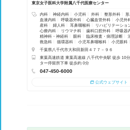
東京女子医科大学附属八千代医療センター
内科
神経内科
小児科
外科
整形外科
形
血液内科
呼吸器外科
心臓血管外科
小児外
産科
婦人科
耳鼻咽喉科
リハビリテーショ
心療内科
リウマチ科
歯科口腔外科
呼吸器
精神科・神経科
眼科
臨床検査・病理診断
救急科
循環器科
小児耳鼻咽喉科
小児眼科
千葉県八千代市大和田新田４７７－９６
東葉高速鉄道 東葉高速線 八千代中央駅 徒歩 10分
ター停留所下車 徒歩約 0分
047-450-6000
公式ウェブサイト