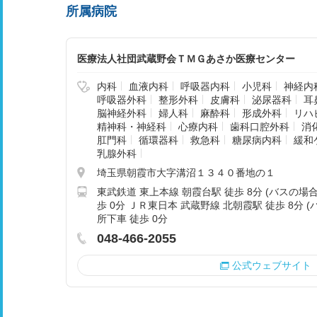
所属病院
医療法人社団武蔵野会ＴＭＧあさか医療センター
内科
血液内科
呼吸器内科
小児科
神経内
呼吸器外科
整形外科
皮膚科
泌尿器科
耳
脳神経外科
婦人科
麻酔科
形成外科
リハ
精神科・神経科
心療内科
歯科口腔外科
消
肛門科
循環器科
救急科
糖尿病内科
緩和
乳腺外科
埼玉県朝霞市大字溝沼１３４０番地の１
東武鉄道 東上本線 朝霞台駅 徒歩 8分 (バスの場
歩 0分 ＪＲ東日本 武蔵野線 北朝霞駅 徒歩 8分 
所下車 徒歩 0分
048-466-2055
公式ウェブサイト