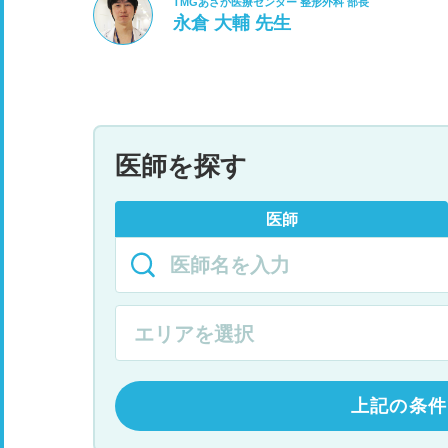
TMGあさか医療センター 整形外科 部長
永倉 大輔 先生
医師を探す
医師
上記の条件