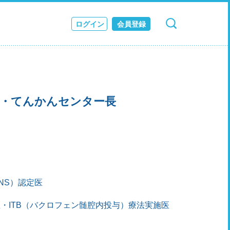
ログイン
会員登録
検索
キャンセル
ス
JOURNAL
長・てんかんセンター長
NS）認定医
・ITB（バクロフェン髄腔内投与）療法実施医