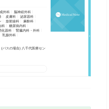
成外科
脳神経外科
科
皮膚科
泌尿器科
ン
放射線科
麻酔科
内科
糖尿病内科
消化器科
腎臓内科・外科
乳腺外科
 (バスの場合) 八千代医療セン