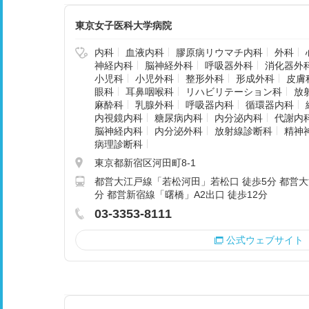
東京女子医科大学病院
内科
血液内科
膠原病リウマチ内科
外科
神経内科
脳神経外科
呼吸器外科
消化器外
小児科
小児外科
整形外科
形成外科
皮膚
眼科
耳鼻咽喉科
リハビリテーション科
放
麻酔科
乳腺外科
呼吸器内科
循環器内科
内視鏡内科
糖尿病内科
内分泌内科
代謝内
脳神経内科
内分泌外科
放射線診断科
精神
病理診断科
東京都新宿区河田町8-1
都営大江戸線「若松河田」若松口 徒歩5分 都営大
分 都営新宿線「曙橋」A2出口 徒歩12分
03-3353-8111
公式ウェブサイト