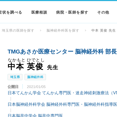
症状を調べる
医療相談
病院・医師を探す
その他
調べる
病院を探す
MNニュー
埼玉県の医師を探す
脳神経外科医を探す
中本 英俊 先生
調べる
医師を探す
NEWS & 
TMGあさか医療センター 脳神経外科 部
調べる
なかもと ひでとし
中本 英俊
先生
埼玉県
脳神経外科
公開日
2021/01/05
日本てんかん学会 てんかん専門医・迷走神経刺激療法（V
日本脳神経外科学会 脳神経外科専門医・脳神経外科指導医
日本脳卒中学会 脳卒中専門医