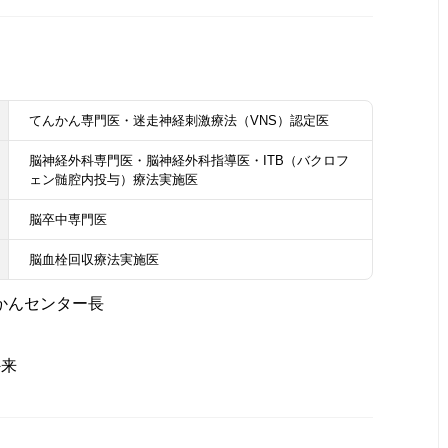
てんかん専門医・迷走神経刺激療法（VNS）認定医
脳神経外科専門医・脳神経外科指導医・ITB（バクロフ
ェン髄腔内投与）療法実施医
脳卒中専門医
脳血栓回収療法実施医
んかんセンター長
外来