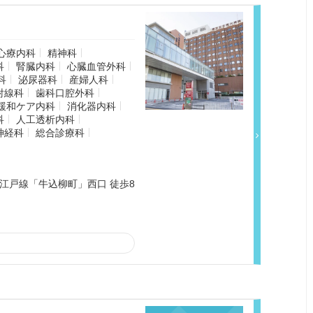
心療内科
精神科
科
腎臓内科
心臓血管外科
科
泌尿器科
産婦人科
射線科
歯科口腔外科
緩和ケア内科
消化器内科
科
人工透析内科
神経科
総合診療科
江戸線「牛込柳町」西口 徒歩8