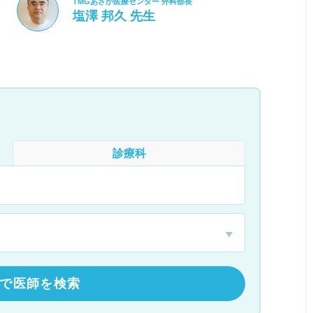
TMGあさか医療センター 外科部長
塩澤 邦久 先生
診療科
で医師を検索