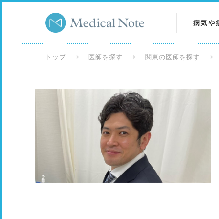
病気や
病気を
トップ
医師を探す
関東の医師を探す
症状を
検査を