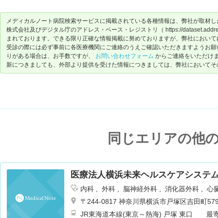
メディカルノート病院検索サービスに掲載されている各種情報は、弊社が取材し
株式会社及びデジタル庁のアドレス・ベース・レジストリ（ https://dataset.address-
まれております。できる限り正確な情報掲載に努めておりますが、弊社において
受診の際には必ず事前に各医療機関にご連絡のうえご確認いただきますようお願
りがある場合は、お手数ですが、
お問い合わせフォーム
からご連絡をいただけ
新につきましても、外部より提供を受けた情報につきましては、弊社においてそ
同じエリアの他
医療法人横浜未来ヘルスケアシステム
内科
外科
脳神経外科
消化器外科
心
皮膚科
泌尿器科
耳鼻咽喉科
リハビ
〒244-0817 神奈川県横浜市戸塚区吉田町579
麻酔科
乳腺外科
循環器内科
JR東海道本線(東京～熱海) 戸塚 東口 