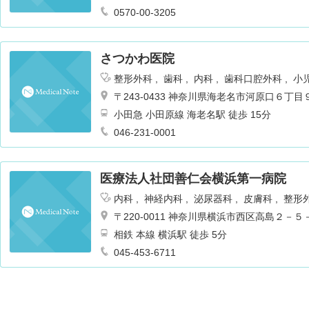
送迎バスも運行あり 徒歩7分
0570-00-3205
さつかわ医院
整形外科
歯科
内科
歯科口腔外科
小
〒243-0433 神奈川県海老名市河原口６丁目
小田急 小田原線 海老名駅 徒歩 15分
046-231-0001
医療法人社団善仁会横浜第一病院
内科
神経内科
泌尿器科
皮膚科
整形
消化器科
人工透析
腎臓内科・外科
〒220-0011 神奈川県横浜市西区高島２－５
相鉄 本線 横浜駅 徒歩 5分
045-453-6711