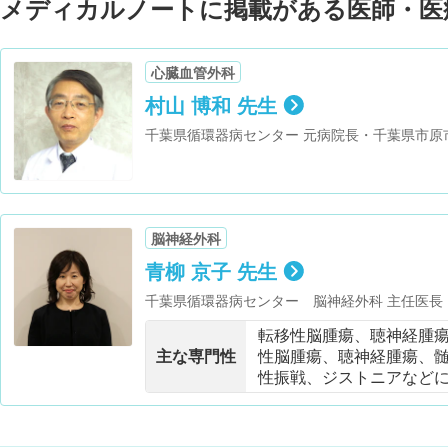
メディカルノートに掲載がある医師・医
心臓血管外科
村山 博和 先生
千葉県循環器病センター 元病院長・千葉県市原
理特別委員会委員長・千葉県医師会 自浄作用活
会員・日本静脈学会 会員・日本下肢救済・足病
員・日本医療コンフリクト・マネジメント学会 
保有・医療メディエータ協会認定トレーナー 保
脳神経外科
青柳 京子 先生
千葉県循環器病センター 脳神経外科 主任医長
位放射線治療学会 会員・日本放射線腫瘍学会 
転移性脳腫瘍、聴神経腫
主な専門性
性脳腫瘍、聴神経腫瘍、
性振戦、ジストニアなど