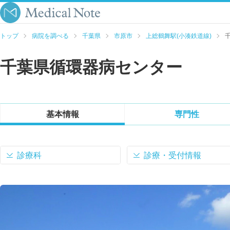
トップ
病院を調べる
千葉県
市原市
上総鶴舞駅(小湊鉄道線)
千葉県循環器病センター
基本情報
専門性
診療科
診療・受付情報