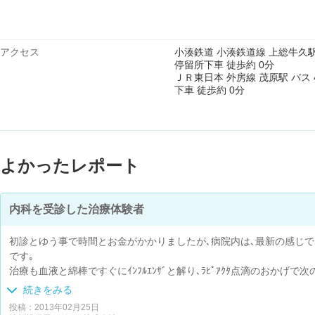
アクセス
小湊鉄道 小湊鉄道線 上総牛久駅 
停留所下車 徒歩約 0分
ＪＲ東日本 外房線 茂原駅 バス 
下車 徒歩約 0分
よかったレポート
内科を受診した治療体験者
初診とゆう事で時間とお金がかかりましたが､病院内は､最新の感じで
です｡
治療も血液と綿棒ですぐにｲﾝﾌﾙｴﾝｻﾞと解り､ﾗﾋﾟｱｸﾀ点滴のおかげ
市内に大きな病院がある事の有り難みを感じた一週間でした｡
続きをみる
投稿：2013年02月25日