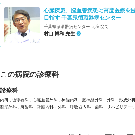
心臓疾患、脳血管疾患に高度医療を
目指す 千葉県循環器病センター
千葉県循環器病センター 元病院長
村山 博和 先生
この病院の診療科
診療科
内科
循環器科
心臓血管外科
神経内科
脳神経外科
外科
形成外
整形外科
麻酔科
腎臓内科・外科
呼吸器内科
歯科
リハビリテー