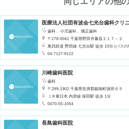
同じエリアの他
医療法人社団有波会七光台歯科クリ
歯科
小児歯科
矯正歯科
〒278-0041 千葉県野田市蕃昌２１７－２
東武鉄道 野田線 七光台駅 徒歩 10分 (バス
04-7127-8122
川崎歯科医院
歯科
〒299-1902 千葉県安房郡鋸南町保田６５
ＪＲ東日本 内房線 保田駅 徒歩 1分
0470-55-1054
長島歯科医院