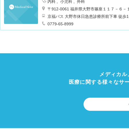
内科
小児科
外科
〒912-0061 福井県大野市篠座１１７－６－
京福バス 大野市休日急患診療所前下
0779-65-8999
メディカル
医療に関する様々なサ