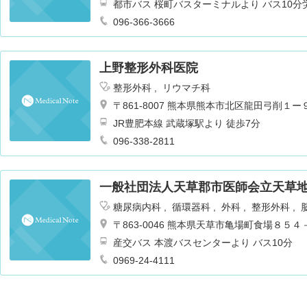
都市バス 桜町バスターミナルより バス10分
096-366-3666
上野整形外科医院
整形外科
リウマチ科
〒861-8007 熊本県熊本市北区龍田弓削１
JR豊肥本線 武蔵塚駅より 徒歩7分
096-338-2811
一般社団法人天草郡市医師会立天草
糖尿病内科
循環器科
外科
整形外科
児科
泌尿器科
総合診療科
リハビリテ
〒863-0046 熊本県天草市亀場町食場８５４
科
リウマチ科
内科
産交バス 本渡バスセンターより バス10分
0969-24-4111