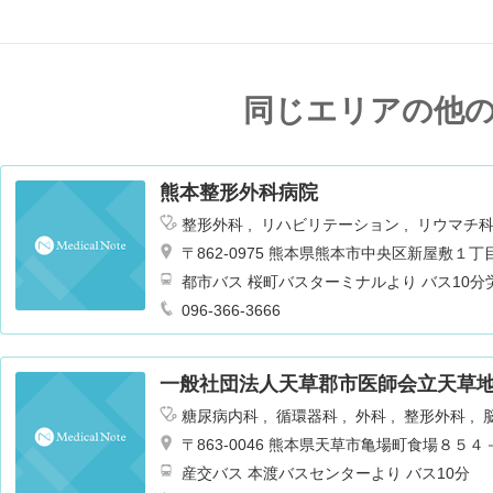
同じエリアの他
熊本整形外科病院
整形外科
リハビリテーション
リウマチ
形成外科
呼吸器内科
外科
腎臓内科・
〒862-0975 熊本県熊本市中央区新屋敷１
都市バス 桜町バスターミナルより バス10分
096-366-3666
一般社団法人天草郡市医師会立天草
糖尿病内科
循環器科
外科
整形外科
児科
泌尿器科
総合診療科
リハビリテ
〒863-0046 熊本県天草市亀場町食場８５４
科
リウマチ科
内科
産交バス 本渡バスセンターより バス10分