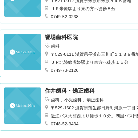
〒521-0012 滋賀県米原市米原５４６番地
ＪＲ米原駅より東の方へ徒歩５分
0749-52-0238
饗場歯科医院
歯科
〒529-0111 滋賀県長浜市三川町１１３８番
ＪＲ北陸線虎姫駅より東方へ徒歩１５分
0749-73-2126
住井歯科・矯正歯科
歯科
小児歯科
矯正歯科
〒529-1602 滋賀県蒲生郡日野町河原一丁目
近江バス大窪西より徒歩１０分。湖国バス日
0748-52-3434