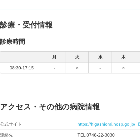
日本脳卒中の外科学会 代議員・脳神経外科手術と機器学会 監事 など・日本脊髄外科学会
認定医
診療・受付情報
診療時間
月
火
水
木
08:30-17:15
-
○
-
○
アクセス・その他の病院情報
公式サイト
https://higashiomi.hosp.go.jp/
連絡先
TEL 0748-22-3030