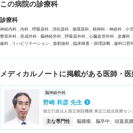
この病院の診療科
診療科
神経内科
内科
呼吸器科
消化器科
循環器科
精神科・神経科
小
整形外科
形成外科
脳神経外科
呼吸器外科
心臓血管外科
皮膚科
歯科
リハビリテーション
放射線科
臨床検査・病理診断
歯科口腔
メディカルノートに掲載がある医師・医
脳神経外科
野崎 和彦 先生
独立行政法人国立病院機構 東近江総合医療セン
科学会 代議員／近畿支部理事／医療器機委員会副委員長／専門医認定委員会コア委員／生
主な専門性
脳腫瘍、脳卒中、頭蓋底
涯教育委員会委員／機関紙NMC編集委員会委員・日本頭蓋底
外科学会 理事／学術委員会委員長・日本術中画像情報学会 理事・日本脳卒中学会 幹事・