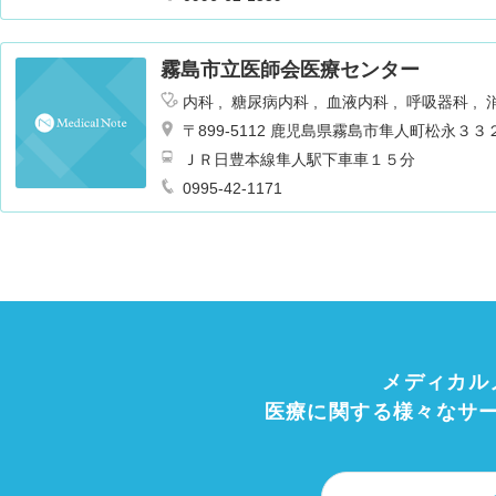
霧島市立医師会医療センター
内科
糖尿病内科
血液内科
呼吸器科
外科
脳神経外科
放射線科
リハビリテ
〒899-5112 鹿児島県霧島市隼人町松永３
外科
麻酔科
泌尿器科
救急科
心臓血
ＪＲ日豊本線隼人駅下車車１５分
神経内科
乳腺外科
呼吸器内科
リウ
0995-42-1171
メディカル
医療に関する様々なサ