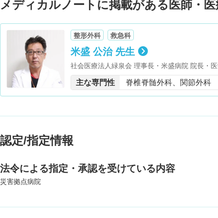
メディカルノートに掲載がある医師・医
整形外科
救急科
米盛 公治 先生
社会医療法人緑泉会 理事長・米盛病院 院長・医学
格・鹿児島大学医学部 臨床教授・鹿児島県整形
主な専門性
脊椎脊髄外科、関節外科
事・鹿児島市医師会 理事・鹿児島県医師会 代
事・鹿児島全日本病院協会 理事・AHA ACLS／
クター・JPTEC インストラクター（世話人）・
ルゴ ベーシックインストラクター・MCLS イ
認定/指定情報
法令による指定・承認を受けている内容
災害拠点病院