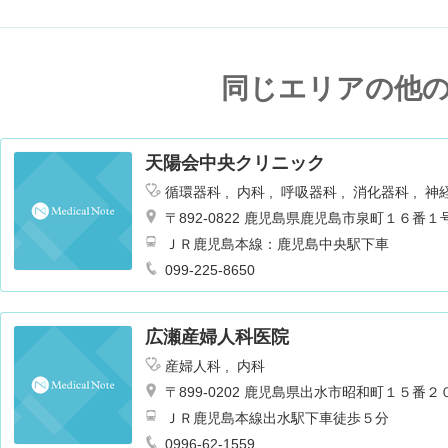
同じエリアの他
天陽会中央クリニック
循環器科
内科
呼吸器科
消化器科
神
臓血管外科
肛門科
眼科
放射線科
人
〒892-0822 鹿児島県鹿児島市泉町１６番１
肝臓内科・外科
麻酔科
ＪＲ鹿児島本線：鹿児島中央駅下車
099-225-8650
広瀬産婦人科医院
産婦人科
内科
〒899-0202 鹿児島県出水市昭和町１５番２
ＪＲ鹿児島本線出水駅下車徒歩５分
0996-62-1559