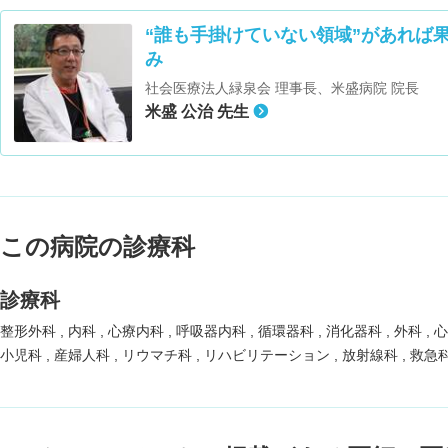
“誰も手掛けていない領域”があれば
み
社会医療法人緑泉会 理事長、米盛病院 院長
米盛 公治 先生
この病院の診療科
診療科
整形外科
内科
心療内科
呼吸器内科
循環器科
消化器科
外科
小児科
産婦人科
リウマチ科
リハビリテーション
放射線科
救急