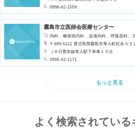
0996-62-1559
霧島市立医師会医療センター
内科
糖尿病内科
血液内科
呼吸器科
外科
脳神経外科
放射線科
リハビリテ
〒899-5112 鹿児島県霧島市隼人町松永３
外科
麻酔科
泌尿器科
救急科
心臓血
ＪＲ日豊本線隼人駅下車車１５分
神経内科
乳腺外科
呼吸器内科
リウ
0995-42-1171
もっと見る
よく検索されている