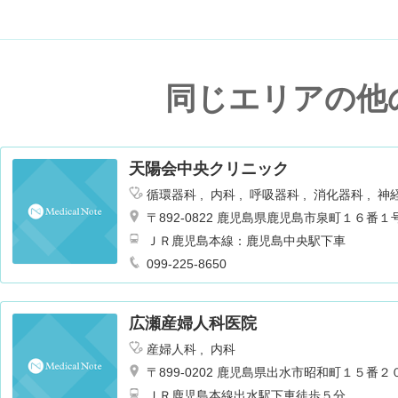
同じエリアの他
天陽会中央クリニック
循環器科
内科
呼吸器科
消化器科
神
臓血管外科
肛門科
眼科
放射線科
人
〒892-0822 鹿児島県鹿児島市泉町１６番１
肝臓内科・外科
麻酔科
ＪＲ鹿児島本線：鹿児島中央駅下車
099-225-8650
広瀬産婦人科医院
産婦人科
内科
〒899-0202 鹿児島県出水市昭和町１５番２
ＪＲ鹿児島本線出水駅下車徒歩５分