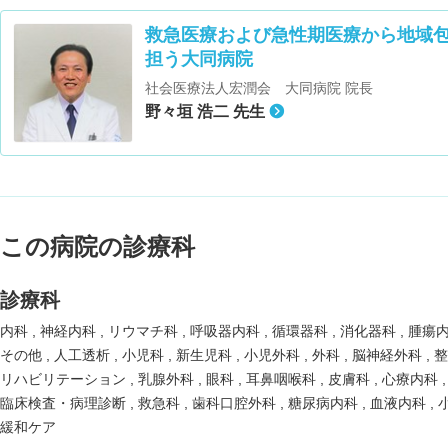
救急医療および急性期医療から地域
担う大同病院
社会医療法人宏潤会 大同病院 院長
野々垣 浩二 先生
この病院の診療科
診療科
内科
神経内科
リウマチ科
呼吸器内科
循環器科
消化器科
腫瘍
その他
人工透析
小児科
新生児科
小児外科
外科
脳神経外科
リハビリテーション
乳腺外科
眼科
耳鼻咽喉科
皮膚科
心療内科
臨床検査・病理診断
救急科
歯科口腔外科
糖尿病内科
血液内科
緩和ケア