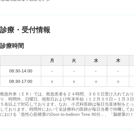
診療・受付情報
診療時間
月
火
水
木
08:30-14:00
-
-
-
-
08:30-17:00
○
○
○
○
救急外来（ＥＲ）では、救急患者を２４時間、３６５日受け入れており
り、時間外、日曜日、祝祭日および年末年始（１２月３０日～１月３日
５名以上で対応しております。なお、小児科医師は毎日当直体制をとっ
しております。時間外において全診療科の医師が毎日当番で待機してお
における「急性心筋梗塞のDoor-to-balloon Time 90分」、「脳梗塞