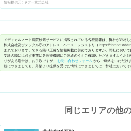
す。
情報提供元 : ヤフー株式会社
メディカルノート病院検索サービスに掲載されている各種情報は、弊社が取材し
株式会社及びデジタル庁のアドレス・ベース・レジストリ（ https://dataset.address-
まれております。できる限り正確な情報掲載に努めておりますが、弊社において
受診の際には必ず事前に各医療機関にご連絡のうえご確認いただきますようお願
りがある場合は、お手数ですが、
お問い合わせフォーム
からご連絡をいただけ
新につきましても、外部より提供を受けた情報につきましては、弊社においてそ
同じエリアの他