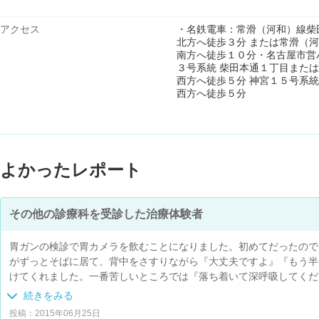
アクセス
・名鉄電車：常滑（河和）線柴
北方へ徒歩３分 または常滑（
南方へ徒歩１０分・名古屋市営バ
３号系統 柴田本通１丁目また
西方へ徒歩５分 神宮１５号系統
西方へ徒歩５分
よかったレポート
その他の診療科を受診した治療体験者
胃ガンの検診で胃カメラを飲むことになりました。初めてだったので
がずっとそばに居て、背中をさすりながら『大丈夫ですよ』『もう半
けてくれました。一番苦しいところでは『落ち着いて深呼吸してくだ
忘れているので、的確に声をかけてもらい、落ち着いて受けることが
続きをみる
安心して受けることが出来ました。終わった安心感の方が大きくて、
投稿：2015年06月25日