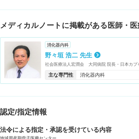
メディカルノートに掲載がある医師・医
消化器内科
野々垣 浩二 先生
社会医療法人宏潤会 大同病院 院長・日本カプ
員・名古屋大学 医学部臨床教授・日本消化器病
主な専門性
消化器内科
学会 東海支部会評議員・日本超音波医学会 中
員
認定/指定情報
法令による指定・承認を受けている内容
地域周産期母子医療センター