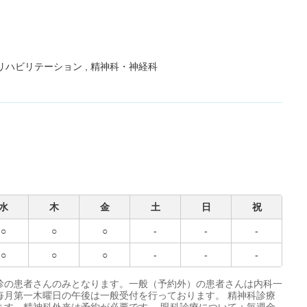
リハビリテーション
精神科・神経科
水
木
金
土
日
祝
○
○
○
-
-
-
○
○
○
-
-
-
診の患者さんのみとなります。一般（予約外）の患者さんは内科一
毎月第一木曜日の午後は一般受付を行っております。 精神科診療