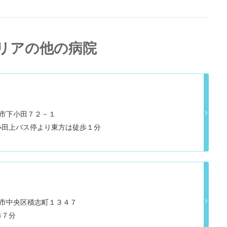
リアの他の病院
焼津市下小田７２－１
小田上バス停より東方は徒歩１分
県浜松市中央区積志町１３４７
歩７分