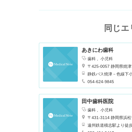
同じエ
あきにわ歯科
歯科
小児科
〒425-0057 静岡県
静鉄バス焼津－色線下
054-624-9845
田中歯科医院
歯科
小児科
〒431-3114 静岡
遠州鉄道積志駅より徒