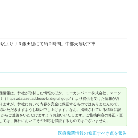
橋駅よりＪＲ飯田線にて約２時間。中部天竜駅下車
。
種情報は、弊社が取材した情報のほか、ミーカンパニー株式会社、マーソ
dataset.address-br.digital.go.jp/ ）より提供を受けた情報が含
りますが、弊社において内容を完全に保証するものではありませんので、
認いただきますようお願い申し上げます。なお、掲載されている情報に誤
からご連絡をいただけますようお願いいたします。ご指摘内容の修正・更
しては、弊社においてその対応を保証するものではございません。
医療機関情報の修正すべき点を報告