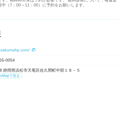
ます。精神科外来は予約が必要です。 眼科診療について：毎週金
（7：00～11：00）に予約をお願いします。
報
w.sakumahp.com/
65-0054
3908 静岡県浜松市天竜区佐久間町中部１８－５
leMapで見る