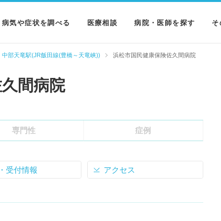
病気や症状を調べる
医療相談
病院・医師を探す
そ
病気を調べる
病院を探す
M
中部天竜駅(JR飯田線(豊橋～天竜峡))
浜松市国民健康保険佐久間病院
症状を調べる
医師を探す
N
佐久間病院
検査を調べる
専門性
症例
・受付情報
アクセス