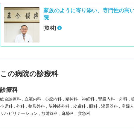
家族のように寄り添い、専門性の高
院
[取材]
この病院の診療科
診療科
総合診療科
血液内科
心療内科
精神科・神経科
腎臓内科・外科
小児科
外科
整形外科
脳神経外科
皮膚科
眼科
泌尿器科
産婦
リハビリテーション
放射線科
麻酔科
救急科