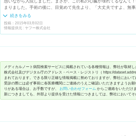
惑いながら入院しました。まさか、この私の心臓が壊れてるなんて！
まりました。手術の後に、目覚めて先生より、「大丈夫ですよ、無事
術後ケアが大変。でも、確かに先生達に手術の事を話して貰うと、自
続きをみる
とも言えず感無量でした。丁寧に対応して頂き、今では元気に仕事も
投稿：2015年03月02日
看護師の方たちも丁寧に対応して頂き感謝してます。皆さんに励まさ
情報提供元 : ヤフー株式会社
メディカルノート病院検索サービスに掲載されている各種情報は、弊社が取材し
株式会社及びデジタル庁のアドレス・ベース・レジストリ（ https://dataset.address-
まれております。できる限り正確な情報掲載に努めておりますが、弊社において
受診の際には必ず事前に各医療機関にご連絡のうえご確認いただきますようお願
りがある場合は、お手数ですが、
お問い合わせフォーム
からご連絡をいただけ
新につきましても、外部より提供を受けた情報につきましては、弊社においてそ