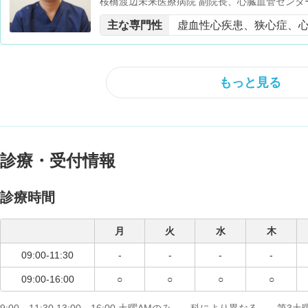
桜橋渡辺未来医療病院 副院長、心臓血管センタ
授・CTO club 理事・SPIRIT（Spirit of PCI with
主な専門性
虚血性心疾患、狭心症、
もっと見る
診療・受付情報
診療時間
月
火
水
木
09:00-11:30
-
-
-
-
09:00-16:00
○
○
○
○
9:00～11:30 13:00～16:00 土曜AMのみ 科により異なる 第3