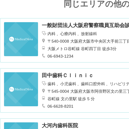
同じエリアの他
一般財団法人大阪府警察職員互助会
内科
心療内科
放射線科
〒540-0008 大阪府大阪市中央区大手前
大阪メトロ谷町線 谷町四丁目 徒歩3分
06-6943-1234
田中歯科Ｃｌｉｎｉｃ
歯科
小児歯科
歯科口腔外科
リハビリ
〒545-0004 大阪府大阪市阿倍野区文の里
谷町線 文の里駅 徒歩 5 分
06-6628-8201
大河内歯科医院