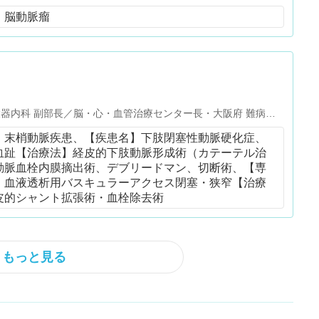
、脳動脈瘤
ー長・大阪府 難病指
号
、末梢動脈疾患、【疾患名】下肢閉塞性動脈硬化症、
血趾【治療法】経皮的下肢動脈形成術（カテーテル治
動脈血栓内膜摘出術、デブリードマン、切断術、【専
】血液透析用バスキュラーアクセス閉塞・狭窄【治療
皮的シャント拡張術・血栓除去術
もっと見る