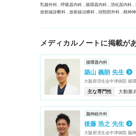
乳腺外科
呼吸器内科
循環器内科
消化器内科
放射線診断科
放射線治療科
頭頸部外科
精神
メディカルノートに掲載が
循環器内科
築山 義朗 先生
大阪府済生会中津病院 循環
主な専門性
大動脈
脳神経外科
後藤 浩之 先生
大阪府済生会中津病院 脳神