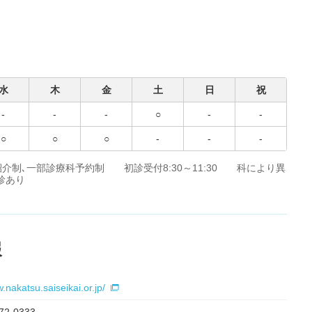
水
木
金
土
日
祝
-
-
-
○
-
-
○
○
○
-
-
-
み 原則紹介制､一部診療科予約制 初診受付8:30～11:30 科により異
休診あり
報
.nakatsu.saiseikai.or.jp/