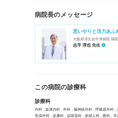
病院長のメッセージ
思いやりと活力あふ
大阪府済生会中津病院 病
志手 淳也 先生
この病院の診療科
診療科
内科
血液内科
外科
脳神経外科
呼吸器外科
形成外科
皮膚科
泌尿器科
産婦人科
眼科
耳