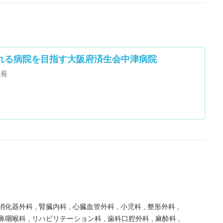
れる病院を目指す大阪府済生会中津病院
院長
消化器外科
腎臓内科
心臓血管外科
小児科
整形外科
鼻咽喉科
リハビリテーション科
歯科口腔外科
麻酔科