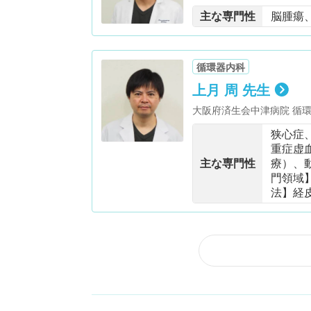
主な専門性
脳腫瘍
循環器内科
上月 周 先生
大阪府済生会中津病院 循環器内科 副部長／脳・心・血管治療センタ
定医 ・神戸大学医学博士
狭心症
重症虚
主な専門性
療）、
門領域
法】経