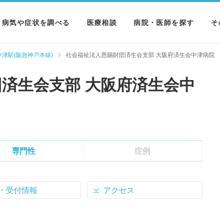
病気や症状を調べる
医療相談
病院・医師を探す
そ
病気を調べる
病院を探す
M
中津駅(阪急神戸本線)
社会福祉法人恩賜財団済生会支部 大阪府済生会中津病院
症状を調べる
医師を探す
N
済生会支部 大阪府済生会中
検査を調べる
専門性
症例
・受付情報
アクセス