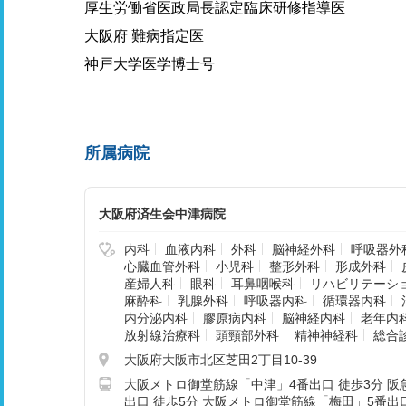
厚生労働省医政局長認定臨床研修指導医
大阪府 難病指定医
神戸大学医学博士号
所属病院
大阪府済生会中津病院
内科
血液内科
外科
脳神経外科
呼吸器外
心臓血管外科
小児科
整形外科
形成外科
産婦人科
眼科
耳鼻咽喉科
リハビリテーシ
麻酔科
乳腺外科
呼吸器内科
循環器内科
内分泌内科
膠原病内科
脳神経内科
老年内
放射線治療科
頭頸部外科
精神神経科
総合
大阪府大阪市北区芝田2丁目10-39
大阪メトロ御堂筋線「中津」4番出口 徒歩3分 
出口 徒歩5分 大阪メトロ御堂筋線「梅田」5番出口