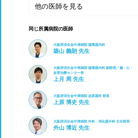
他の医師を見る
同じ所属病院の医師
大阪府済生会中津病院 循環器内科
築山 義朗 先生
大阪府済生会中津病院 循環器内科 副部長／脳・心・
血管治療センター長
上月 周 先生
大阪府済生会中津病院 泌尿器科 部長
上原 博史 先生
大阪府済生会中津病院 外科・消化器外科 主任部長
外山 博近 先生