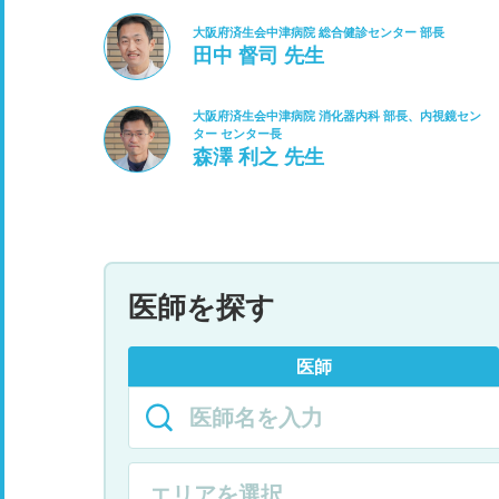
大阪府済生会中津病院 総合健診センター 部長
田中 督司 先生
大阪府済生会中津病院 消化器内科 部長、内視鏡セン
ター センター長
森澤 利之 先生
医師を探す
医師