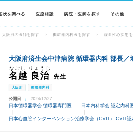
症状を調べる
医療相談
病院・医師を探す
その他
調べる
病院を探す
MNニュー
大阪府の医師を探す
循環器内科医を探す
虚血性心疾患
調べる
医師を探す
NEWS & 
大阪府済生会中津病院 循環器内科 部長
調べる
なごし りょうじ
名越 良治
先生
大阪府
循環器内科
公開日
2024/12/27
日本循環器学会 循環器専門医
日本内科学会 認定内科
日本心血管インターベンション治療学会（CVIT） CVIT