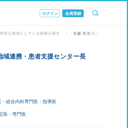
ログイン
会員登録
検索
キャンセル
ス
を得意な領域としている医師を探す
名越 良治 先生
JOURNAL
／地域連携・患者支援センター長
医・総合内科専門医・指導医
認定医・専門医