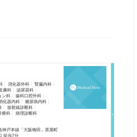
科
消化器外科
腎臓内科
皮膚科
泌尿器科
ョン科
歯科口腔外科
消化器内科
糖尿病内科
科
放射線診断科
診療科
病理診断科
阪急神戸本線「大阪梅田」茶屋町
 徒歩7分