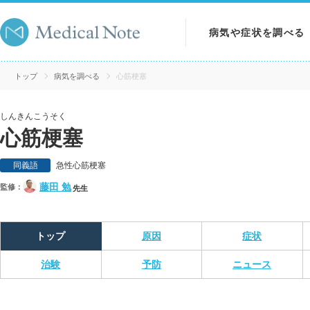
病気や症状を調べる
病気を調べる
トップ
病気を調べる
心筋梗塞
症状を調べる
しんきんこうそく
心筋梗塞
検査を調べる
同義語
急性心筋梗塞
藤田 勉
監修：
先生
トップ
原因
症状
治験
予防
ニュース