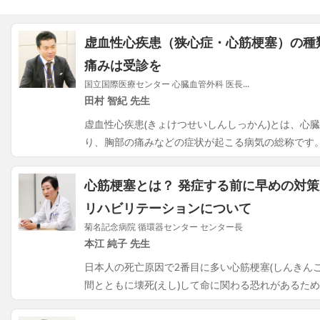
虚血性心疾患（狭心症・心筋梗塞）の種
痛みは受診を
国立国際医療センター 心臓血管外科 医長...
田村 智紀 先生
虚血性心疾患(きょけつせいしんしっかん)とは、心
り、胸部の痛みなどの症状が起こる病気の総称です
心筋梗塞とは？ 発症する前に早めの対
リハビリテーションについて
菊名記念病院 循環器センター センター長
本江 純子 先生
日本人の死亡原因で2番目に多い心筋梗塞(しんきん
間とともに壊死(えし)して命に関わる恐れがあるた