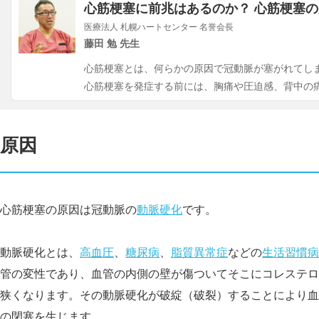
心筋梗塞に前兆はあるのか？ 心筋梗塞
医療法人 札幌ハートセンター 名誉会長
藤田 勉 先生
心筋梗塞とは、何らかの原因で冠動脈が塞がれてし
心筋梗塞を発症する前には、胸痛や圧迫感、背中の
原因
心筋梗塞の原因は冠動脈の
動脈硬化
です。
動脈硬化とは、
高血圧
、
糖尿病
、
脂質異常症
などの
生活習慣病
管の変性であり、血管の内側の壁が傷ついてそこにコレステロ
狭くなります。その動脈硬化が破綻（破裂）することにより血
の閉塞を生じます。