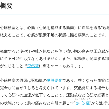
概要
心筋梗塞とは、心筋（心臓を構成する筋肉）に血流を送る“冠
絶えることで、心筋が酸素不足の状態に陥る病気のことです。
発症すると冷や汗や吐き気などを伴う強い胸の痛みや圧迫感が
に至る可能性も少なくありません。また、冠動脈が閉塞する部
が生じることで
突然死
に至るケースもあります。
心筋梗塞の原因は冠動脈の
動脈硬化
であり、狭くなった血管に
完全な閉塞が生じると考えられています。突然発症する場合も
って心筋への血流が低下することで、運動後など心筋が必要と
きょうしんしょう
の状態となって胸の痛みなどを引き起こす“
狭心症
”から進行