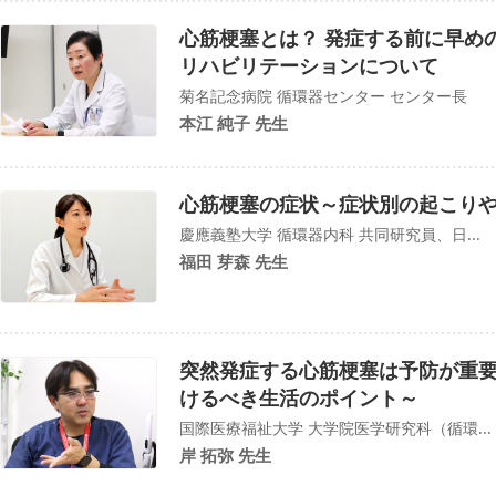
心筋梗塞とは？ 発症する前に早め
リハビリテーションについて
菊名記念病院 循環器センター センター長
本江 純子 先生
心筋梗塞の症状～症状別の起こり
慶應義塾大学 循環器内科 共同研究員、日...
福田 芽森 先生
突然発症する心筋梗塞は予防が重
けるべき生活のポイント～
国際医療福祉大学 大学院医学研究科（循環...
岸 拓弥 先生