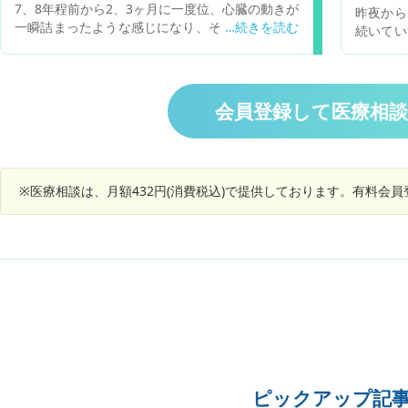
7、8年程前から2、3ヶ月に一度位、心臓の動きが
昨夜から
サジーを施していてば助かったしょうか お尋ね
一瞬詰まったような感じになり、その後首がグッ
続いてい
します その日、本人は倒れる1時間半ぐらい前
と絞められたように苦しくなり血の気が引きま
か(ある
に、寝とれば動悸がしないが立ち上がると動悸が
す。今のところ5秒ほどの出来事なので我慢出来
るほどで
すると言って起床し、病院に行くと言っていたそ
ますが、これが長くなると倒れそうで心配です。
所】 左
うです 食事も,何ら普段と変わり無く済ましたそ
2年程前に別の症状で心電図をとった時には異常
こんがら
うです 尚倒れる,５分ほど前に一言、二言、言葉
会員登録して医療相
はありませんでした。たまにしか起きないので受
表現する
を交わしています 尚 私は 人工呼吸、心臓マッ
診するほどではないと思っていましたが心筋梗塞
わせてき
サージの講習も実習も受けた事がありませんが悔
や血栓の詰まりなど何か病気が潜れていることは
ときに痛
やまれます その後直ぐに救急隊が 人工呼吸をし
考えられますか？
過去にも
てくれましたが駄目でした 急性心筋梗塞でＡＥＤ
※医療相談は、月額432円(消費税込)で提供しております。有料会
辺で発生
は使えなかった状態だったです 今でも その場面
ばらくす
が脳に焼き付き、何も出来なかった事の悔しさが
でした。
募ってたまりません 尚 こんな場面で無知識の者
で気にな
が出来る延命処置は なかっでしょうか 重ねて
お尋ねいたします 救急車は４～5分位できてくれ
救急隊の１人の方が 今脈が止まりましたと告げら
れていました 敏速な対応をしたつもりですので
諦めらめ切れません 尚 家人は毎年、健康診断は
受け、1 カ月程前は 職場を変るため指定の病院
にて健康診断をうけ、何れも異常が無かったそう
です 本人５０歳 男性、酒もタバコもしませ
ピックアップ記
ん 最後に前兆が無くても急性心筋梗塞は起きま