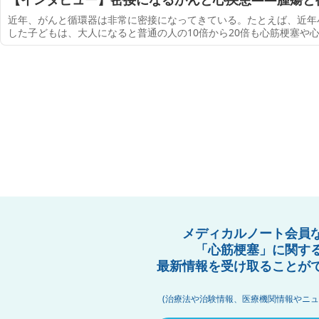
0字）
近年、がんと循環器は非常に密接になってきている。たとえば、近年
した子どもは、大人になると普通の人の10倍から20倍も心筋梗塞や
したがってがんが治ったからといって安心してはいられず、がんの完
メディカルノート会員
「心筋梗塞」に関す
最新情報を受け取ることが
(治療法や治験情報、医療機関情報やニュ