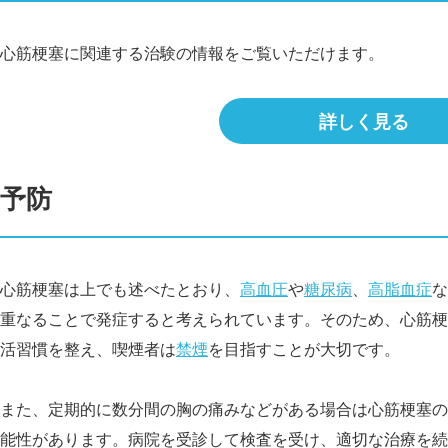
心筋梗塞に関連する治験の情報をご覧いただけます。
詳しく見る
予防
心筋梗塞は上でも述べたとおり、
高血圧
や
糖尿病
、
高脂血症
な
重なることで発症すると考えられています。そのため、心筋梗
活習慣を整え、喫煙者は
禁煙
を目指すことが大切です。
また、定期的に数分間の胸の痛みなどがある場合は心筋梗塞の
能性があります。病院を受診して検査を受け、適切な治療を続