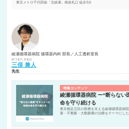
東京メトロ千代田線「北綾瀬」南改札口 徒歩3分
綾瀬循環器病院 循環器内科 部長／人工透析室長
みつまた
かねと
三俣
兼人
先生
特集コンテンツ
綾瀬循環器病院 ー“断らない
命を守り続ける
東京都足立区の医療を支える綾瀬循環器病院
塞・不整脈・大動脈瘤の治療をテーマにした