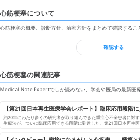
心筋梗塞について
心筋梗塞の概要、診断方針、治療方針をまとめて確認するこ
確認する
心筋梗塞の関連記事
Medical Note Expertでしか読めない、学会や医局の
【第21回日本再生医療学会レポート】臨床応用段階
の課題を克服した技術開発（2500字）
約20年にわたり多くの研究者が取り組んできた重症心不全患者に対
生療法が、ついに臨床応用できる段階に到達した。第21回日本再生医療学
いて、慶應義塾大学医学部循環器内科 教授 福田 恵一氏が移植に関す
【インタビュー】密接になるがんと心疾患――腫瘍と循