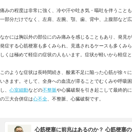
痛みの程度は非常に強く、冷や汗や吐き気・嘔吐を伴うことも
一部分だけでなく、左肩、左腕、顎、歯、背中、上腹部など広
なかには胸以外の部位にのみ痛みを感じることもあり、発見が
発症する心筋梗塞も多くみられ、見逃されるケースも多くみら
しくは極めて軽症の症状の人もいます。症状が軽いから軽症と
このような症状は長時間続き、酸素不足に陥った心筋が徐々に
いきます。そして、全身への血流が滞ることでむくみや呼吸困
し、
心室細動
などの
不整脈
や心臓破裂を引き起こして最終的に
の三大合併症は
心不全
、不整脈、心臓破裂です。
心筋梗塞に前兆はあるのか？ 心筋梗塞