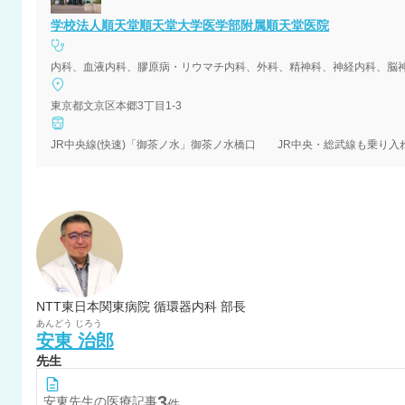
学校法人順天堂順天堂大学医学部附属順天堂医院
内科、血液内科、膠原病・リウマチ内科、外科、精神科、神経内科、脳
東京都文京区本郷3丁目1-3
JR中央線(快速)「御茶ノ水」御茶ノ水橋口 JR中央・総武線も乗り入
NTT東日本関東病院 循環器内科 部長
あんどう
じろう
安東
治郎
先生
3
安東
先生の医療記事
件