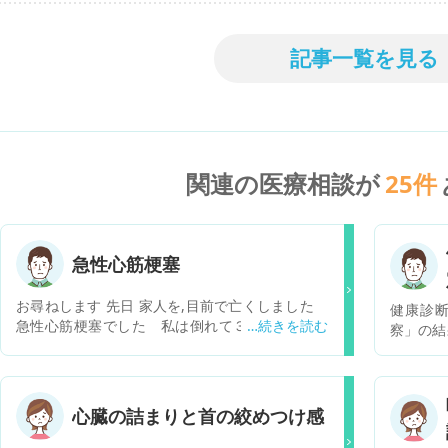
記事一覧を見る
関連の医療相談が
25
件
急性心筋梗塞
お尋ねします 先日 家人を,目前で亡くしました
健康診
急性心筋梗塞でした 私は倒れて３~４秒位で現
察」の結
場にいたんですが、唖然として顔を見つめるだけ
う記載が
で、何もできませんでした その後1分後位に口を
した。 
３~４回位プープーと 目を３~４回位開け 次に
注意すれ
お腹を膨らまかし、そのうち左腕で起きようとす
検査は
心臓の詰まりと首の絞めつけ感
る仕草しました その後日ネツトで調べましら
た。
「死線期呼吸」の行為だそうです もし、心臓マッ