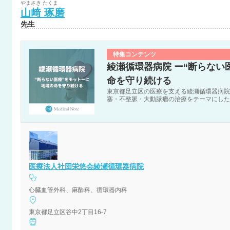
やまさき
たくま
山﨑
琢磨
先生
特集コンテンツ
綾瀬循環器病院 ー“断らない
命を守り続ける
東京都足立区の医療を支える綾瀬循環器病院
塞・不整脈・大動脈瘤の治療をテーマにした
医療法人社団栄悠会綾瀬循環器病院
心臓血管外科、麻酔科、循環器内科
東京都足立区谷中2丁目16-7