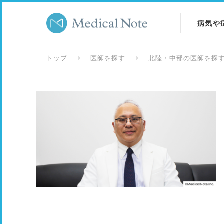
病気や
病気を
トップ
医師を探す
北陸・中部の医師を探
症状を
検査を