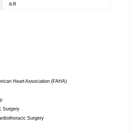
会員
erican Heart Association (FAHA)
ry
c Surgery
ardiothoracic Surgery