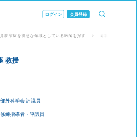
ログイン
会員登録
検索
キャンセル
ス
脈弁狭窄症を得意な領域としている医師を探す
岡本 一真 先生
JOURNAL
座 教授
部外科学会 評議員
科修練指導者・評議員