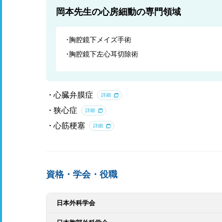
岡本先生の心房細動の専門領域
胸腔鏡下メイズ手術
胸腔鏡下左心耳切除術
心臓弁膜症
詳細
狭心症
詳細
心筋梗塞
詳細
資格・学会・役職
日本外科学会