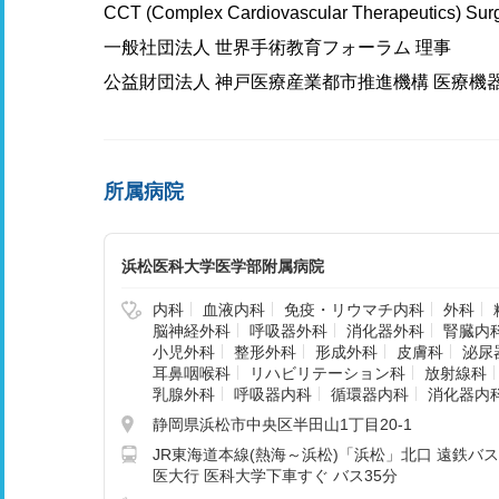
CCT (Complex Cardiovascular Therapeutics) Sur
一般社団法人 世界手術教育フォーラム 理事
公益財団法人 神戸医療産業都市推進機構 医療機
所属病院
浜松医科大学医学部附属病院
内科
血液内科
免疫・リウマチ内科
外科
脳神経外科
呼吸器外科
消化器外科
腎臓内
小児外科
整形外科
形成外科
皮膚科
泌尿
耳鼻咽喉科
リハビリテーション科
放射線科
乳腺外科
呼吸器内科
循環器内科
消化器内
静岡県浜松市中央区半田山1丁目20-1
JR東海道本線(熱海～浜松)「浜松」北口 遠鉄バス 
医大行 医科大学下車すぐ バス35分