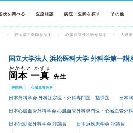
症状を調べる
医療相談
病院・医師を探す
その他
調べる
病院を探す
MNニュー
す
静岡県の医師を探す
心臓血管外科医を探す
大動
調べる
医師を探す
NEWS & 
国立大学法人 浜松医科大学 外科学第一講
調べる
おかもと かずま
岡本 一真
先生
静岡県
心臓血管外科
日本外科学会 外科認定医・外科専門医・指導医
日本胸
日本心臓血管外科学会 心臓血管外科専門医・心臓血管外
日本冠動脈外科学会 評議員
日本冠疾患学会 評議員