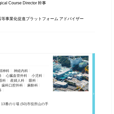
gical Course Director 幹事
器等事業化促進プラットフォーム アドバイザー
精神科
神経内科
科
心臓血管外科
小児科
器科
産婦人科
眼科
歯科口腔外科
麻酔科
科
13番のり場 (50)市役所山の手