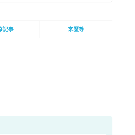
療記事
来歴等