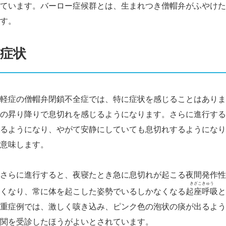
ています。バーロー症候群とは、生まれつき僧帽弁がふやけた
す。
症状
軽症の僧帽弁閉鎖不全症では、特に症状を感じることはありま
の昇り降りで息切れを感じるようになります。さらに進行する
るようになり、やがて安静にしていても息切れするようになり
意味します。
さらに進行すると、夜寝たとき急に息切れが起こる夜間発作性
きざこきゅう
くなり、常に体を起こした姿勢でいるしかなくなる
起座呼吸
と
重症例では、激しく咳き込み、ピンク色の泡状の痰が出るよう
関を受診したほうがよいとされています。