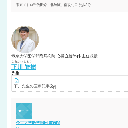
東京メトロ千代田線「北綾瀬」南改札口 徒歩3分
帝京大学医学部附属病院 心臓血管外科 主任教授
しもかわ
ともき
下川
智樹
先生
3
下川
先生の医療記事
件
帝京大学医学部附属病院