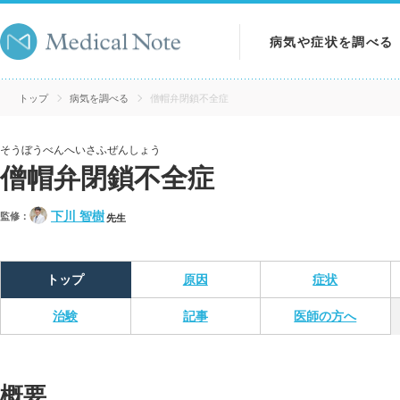
病気や症状を調べる
病気を調べる
トップ
病気を調べる
僧帽弁閉鎖不全症
症状を調べる
そうぼうべんへいさふぜんしょう
僧帽弁閉鎖不全症
検査を調べる
下川 智樹
監修：
先生
トップ
原因
症状
治験
記事
医師の方へ
概要