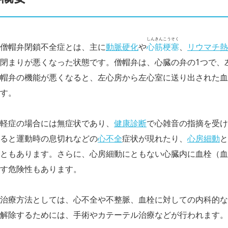
しんきんこうそく
僧帽弁閉鎖不全症とは、主に
動脈硬化
や
心筋梗塞
、
リウマチ熱
閉まりが悪くなった状態です。僧帽弁は、心臓の弁の1つで、
帽弁の機能が悪くなると、左心房から左心室に送り出された血
す。
軽症の場合には無症状であり、
健康診断
で心雑音の指摘を受け
ると運動時の息切れなどの
心不全
症状が現れたり、
心房細動
と
ともあります。さらに、心房細動にともない心臓内に血栓（血
す危険性もあります。
治療方法としては、心不全や不整脈、血栓に対しての内科的な
解除するためには、手術やカテーテル治療などが行われます。