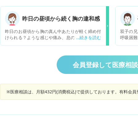
ます。 そこで問題なのが、心臓の動きが通常と比
す、、 吐き気などはありませんが 不快感があり
べて動きが悪いと言われています。 拡張型心筋症
ます、横
の可能性も0ではないので頭の片隅に入れておい
着きませ
昨日の昼頃から続く胸の違和感
て欲しいと言われました。 本人がしんどそうでは
す ホルター心電図をしたときに限って 脈が正常
ないので心臓が元気になる薬は使わずに利尿剤と
で、異常なしと
昨日のお昼頃から胸の真ん中あたりが軽く締め付
双子の兄
血管拡張剤を処方されています。 拡張型心筋症だ
まいました。
けられる？ような感じや痛み、息の苦しさがあり
呼吸困難
った場合、どういう症状がでてくるのでしょう
てますか
ます。 明日病院に行くべきか、もう少し様子見し
してきて
か。 いろいろ調べましたが、とても怖い病気だと
ません、、 何か家でできる改善方法な
ても良いかどうしたら良いのでしょうか
はあるみ
言うことは分かりました。 ミルクも健常者の子以
か？
早めの手
上に飲みます。 よく笑うし、すごく大きな声で泣
れてはい
会員登録して医療相
きます。 とても心臓が悪い子には見えません。
手術しま
もし拡張型心筋症だった場合、急に症状がでるも
不全にな
のでしょうか？ それとも徐々に悪くなるのでしょ
ように説
うか。
点張り。
※医療相談は、月額432円(消費税込)で提供しております。有料会
ですが、
心臓が手
てたんで
私が兄に
長文すみ