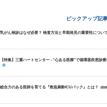
ピックアップ記
乳がん検診はなぜ必要？ 検査方法と早期発見の重要性につい
【特集】三重ハートセンター - “心ある医療”で循環器疾患診
総合力のある医師を育てる『救急麻酔ICUパック』とは？
(医師