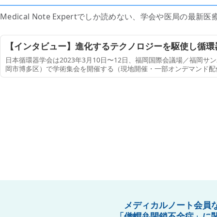
Medical Note Expertでしか読めない、学会や医局の
【インタビュー】進化するテクノロジーを駆使し循環
ジを――次世代を担う若者に向けて筒井 裕之氏（九
日本循環器学会は2023年3月10日〜12日、福岡国際会議場／福岡
岡市博多区）で学術集会を開催する（現地開催・一部オンデマンド配信あ
lenge with Next Generation」には、次世代を担う若手とともに循環
メディカルノート会員
「僧帽弁閉鎖不全症」に