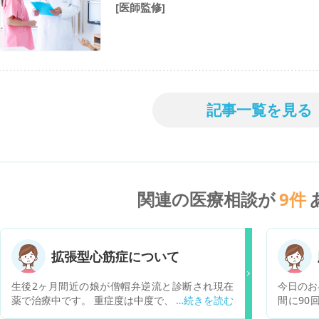
[医師監修]
記事一覧を見る
関連の医療相談が
9
件
拡張型心筋症について
生後2ヶ月間近の娘が僧帽弁逆流と診断され現在
今日のお昼
薬で治療中です。 重症度は中度で、体重が問題な
間に90
く増えているので今は薬で経過観察となっており
なはず