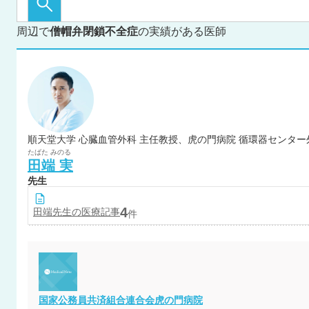
周辺で
僧帽弁閉鎖不全症
の実績がある医師
順天堂大学 心臓血管外科 主任教授、虎の門病院 循環器センター
たばた
みのる
田端
実
先生
4
田端
先生の医療記事
件
国家公務員共済組合連合会虎の門病院