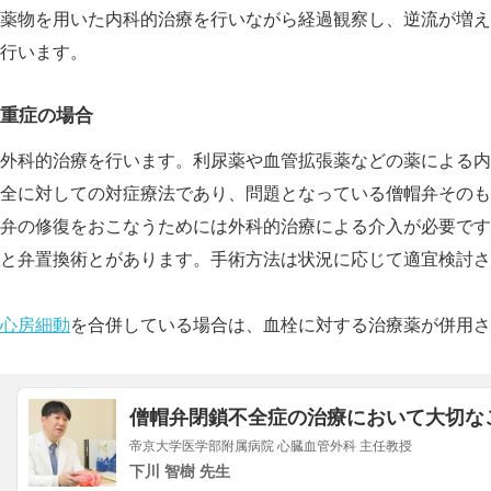
薬物を用いた内科的治療を行いながら経過観察し、逆流が増え
行います。
重症の場合
外科的治療を行います。利尿薬や血管拡張薬などの薬による内
全に対しての対症療法であり、問題となっている僧帽弁そのも
弁の修復をおこなうためには外科的治療による介入が必要です
と弁置換術とがあります。手術方法は状況に応じて適宜検討さ
心房細動
を合併している場合は、血栓に対する治療薬が併用さ
僧帽弁閉鎖不全症の治療において大切な
帝京大学医学部附属病院 心臓血管外科 主任教授
下川 智樹 先生