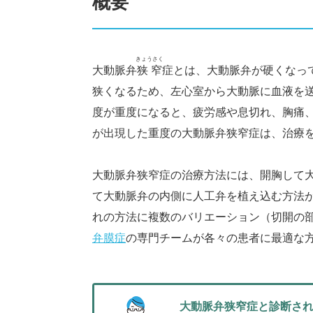
概要
きょうさく
大動脈弁
狭窄
症とは、大動脈弁が硬くなっ
狭くなるため、左心室から大動脈に血液を
度が重度になると、疲労感や息切れ、胸痛
が出現した重度の大動脈弁狭窄症は、治療
大動脈弁狭窄症の治療方法には、開胸して
て大動脈弁の内側に人工弁を植え込む方法
れの方法に複数のバリエーション（切開の
弁膜症
の専門チームが各々の患者に最適な
大動脈弁狭窄症と診断さ