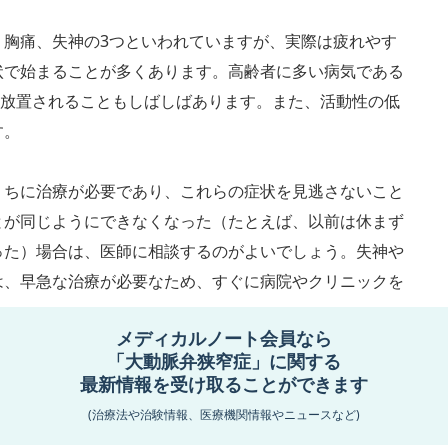
、胸痛、失神の3つといわれていますが、実際は疲れやす
状で始まることが多くあります。高齢者に多い病気である
れ放置されることもしばしばあります。また、活動性の低
す。
うちに治療が必要であり、これらの症状を見逃さないこと
とが同じようにできなくなった（たとえば、以前は休まず
った）場合は、医師に相談するのがよいでしょう。失神や
は、早急な治療が必要なため、すぐに病院やクリニックを
メディカルノート会員なら
「大動脈弁狭窄症」に関する
要になるケースもあります。無症状の場合は病気が見つか
最新情報を受け取ることができます
指摘されて見つかることがあります。早期発見には、健康
(治療法や治験情報、医療機関情報やニュースなど)
診を行ってもらうのがよいでしょう。心雑音を指摘された