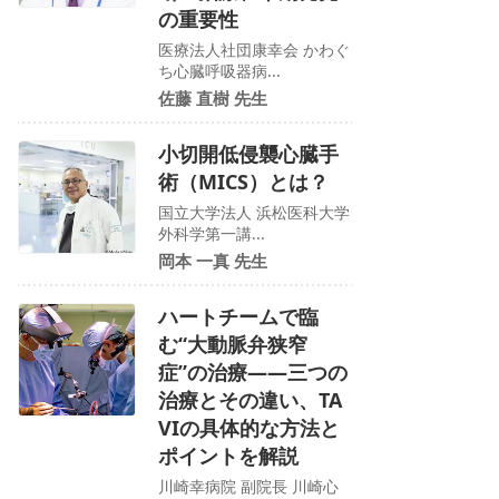
の重要性
医療法人社団康幸会 かわぐ
ち心臓呼吸器病...
佐藤 直樹 先生
小切開低侵襲心臓手
術（MICS）とは？
国立大学法人 浜松医科大学
外科学第一講...
岡本 一真 先生
ハートチームで臨
む“大動脈弁狭窄
症”の治療——三つの
治療とその違い、TA
VIの具体的な方法と
ポイントを解説
川崎幸病院 副院長 川崎心