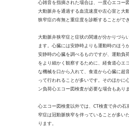
心雑音を指摘された場合は、一度心エコー
大動脈弁を通過する血流速度や左心室と大
狭窄症の有無と重症度を診断することがで
大動脈弁狭窄症と症状の関連が分かりづら
ます。心臓には安静時よりも運動時のほう
安静時の心臓を調べるものですが、運動負
をより細かく観察するために、経食道心エ
な機械を口から入れて、食道から心臓に超
って行われることが多いです。そのほかに
ン負荷心エコー図検査が必要な場合もあり
心エコー図検査以外では、CT検査で弁の石
窄症は冠動脈狭窄を伴っていることが多い
ります。