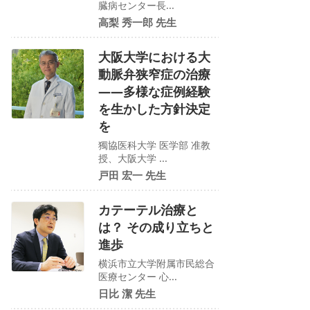
臓病センター長...
高梨 秀一郎 先生
大阪大学における大
動脈弁狭窄症の治療
――多様な症例経験
を生かした方針決定
を
獨協医科大学 医学部 准教
授、大阪大学 ...
戸田 宏一 先生
カテーテル治療と
は？ その成り立ちと
進歩
横浜市立大学附属市民総合
医療センター 心...
日比 潔 先生