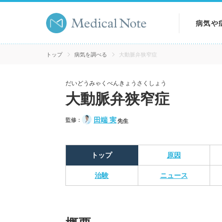
病気や
病気を
トップ
病気を調べる
大動脈弁狭窄症
症状を
だいどうみゃくべんきょうさくしょう
大動脈弁狭窄症
検査を
田端 実
監修：
先生
トップ
原因
治験
ニュース