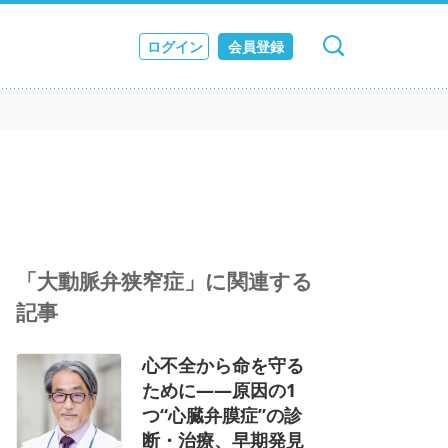
ログイン
会員登録
キャンセル
検索
ス
JOURNAL
「大動脈弁狭窄症」に関連する
記事
心不全から命を守る
ために――原因の1
つ“心臓弁膜症”の診
断・治療、早期発見