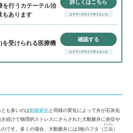
詳しくはこちら
療を行うカテーテル治
択肢もあります
エドワーズライフサイエンス
確認する
I)を受けられる医療機
エドワーズライフサイエンス
っとも多いのは
動脈硬化
と同様の変化によって弁が石灰化
動き続けて物理的ストレスにさらされた大動脈弁に炎症や
さんせん
ものです。多くの場合、大動脈弁には3枚のフタ（
三尖
）