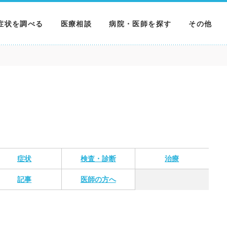
症状を調べる
医療相談
病院・医師を探す
その他
調べる
病院を探す
MNニュー
調べる
医師を探す
NEWS & 
調べる
症状
検査・診断
治療
記事
医師の方へ