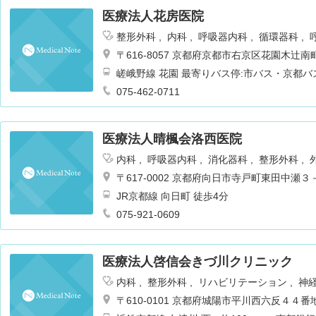
医療法人花房医院
整形外科
内科
呼吸器内科
循環器科
ション
〒616-8057 京都府京都市右京区花園木辻
嵯峨野線 花園 最寄りバス停:市バス・京都バ
075-462-0711
医療法人晴楓会洛西医院
内科
呼吸器内科
消化器科
整形外科
〒617-0002 京都府向日市寺戸町東田中瀬３
JR京都線 向日町 徒歩4分
075-921-0609
医療法人啓信会きづ川クリニック
内科
整形外科
リハビリテーション
神
器科
耳鼻咽喉科
〒610-0101 京都府城陽市平川西六反４４番