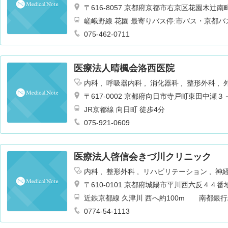
ション
〒616-8057 京都府京都市右京区花園木辻
嵯峨野線 花園 最寄りバス停:市バス・京都バ
075-462-0711
医療法人晴楓会洛西医院
内科
呼吸器内科
消化器科
整形外科
〒617-0002 京都府向日市寺戸町東田中瀬３
JR京都線 向日町 徒歩4分
075-921-0609
医療法人啓信会きづ川クリニック
内科
整形外科
リハビリテーション
神
器科
耳鼻咽喉科
〒610-0101 京都府城陽市平川西六反４４番
近鉄京都線 久津川 西へ約100m 南都銀行
0774-54-1113