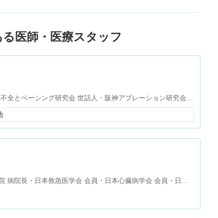
ある医師・医療スタッフ
心不全とペーシング研究会 世話人・阪神アブレーション研究会
blation course Course Co-director・Cather Ablation Course
動
ation 大阪高槻AFアブレーションライブデモンストレーション (CACAF) C
・ICD友の会 顧問・アブレーションカンファレンス 幹事・臨床不整脈研究
研究会 幹事・不整脈専門医問題作成 委員・カテーテルアブレー
 CRT植え込み認定医・日本不整脈心電学会 評議員・高槻病院 不
整脈センター長・高槻病院 副院長
院 病院長・日本救急医学会 会員・日本心臓病学会 会員・日本
治療学会 認定専門医・日本高血圧学会 指導医