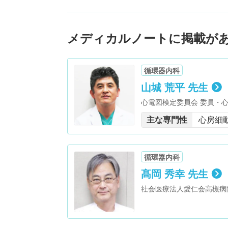
メディカルノートに掲載が
循環器内科
山城 荒平 先生
心電図検定委員会 委員・
世話人・Toyohashi advance a
主な専門性
心房細
for Atrial Fibrill
ourse Director 
会 世話人・臨床電気生理
ション委員会 委員・ICD
循環器内科
髙岡 秀幸 先生
社会医療法人愛仁会高槻病
心血管インターベンション