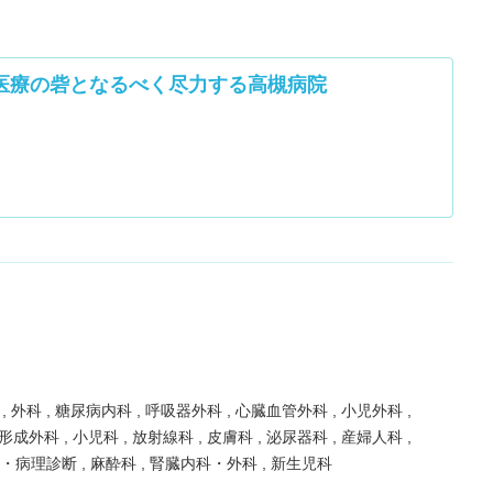
医療の砦となるべく尽力する高槻病院
科
外科
糖尿病内科
呼吸器外科
心臓血管外科
小児外科
形成外科
小児科
放射線科
皮膚科
泌尿器科
産婦人科
査・病理診断
麻酔科
腎臓内科・外科
新生児科