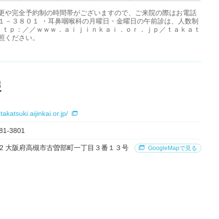
変更や完全予約制の時間帯がございますので、ご来院の際はお電話
１－３８０１ ・耳鼻咽喉科の月曜日・金曜日の午前診は、人数制
ｈｔｔｐ：／／ｗｗｗ．ａｉｊｉｎｋａｉ．ｏｒ．ｊｐ／ｔａｋａｔ
照ください。
報
takatsuki.aijinkai.or.jp/
81-3801
1192 大阪府高槻市古曽部町一丁目３番１３号
GoogleMapで見る