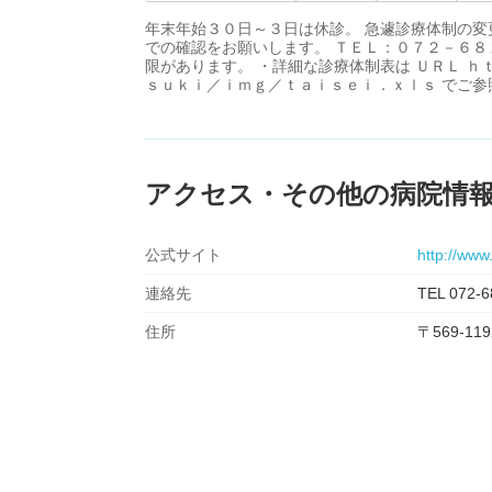
年末年始３０日～３日は休診。 急遽診療体制の
での確認をお願いします。 ＴＥＬ：０７２－６８
限があります。 ・詳細な診療体制表は ＵＲＬ 
ｓｕｋｉ／ｉｍｇ／ｔａｉｓｅｉ．ｘｌｓ でご参
アクセス・その他の病院情
公式サイト
http://www.
連絡先
TEL 072-6
住所
〒569-