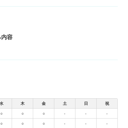
る内容
水
木
金
土
日
祝
○
○
○
-
-
-
○
○
○
-
-
-