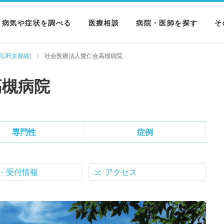
病気や症状を調べる
医療相談
病院・医師を探す
そ
病気を調べる
病院を探す
M
(JR京都線)
社会医療法人愛仁会高槻病院
症状を調べる
医師を探す
N
高槻病院
検査を調べる
専門性
症例
・受付情報
アクセス