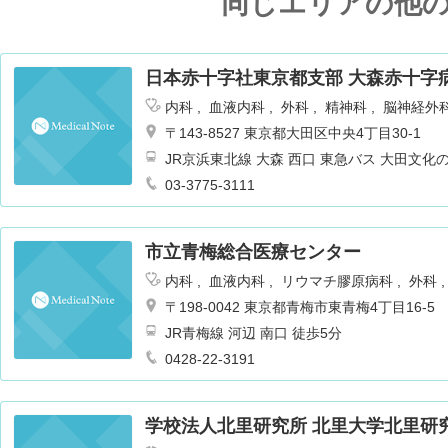
同じエリアの他
日本赤十字社東京都支部 大森赤十字
内科
血液内科
外科
精神科
脳神経外
小児科
整形外科
皮膚科
泌尿器科
〒143-8527 東京都大田区中央4丁目30-1
ーション科
放射線科
麻酔科
呼吸器内
JR京浜東北線 大森 西口 東急バス 大田文化
科
糖尿病内科
内分泌内科
脳神経内科
03-3775-3111
市立青梅総合医療センター
内科
血液内科
リウマチ膠原病科
外科
外科
腎臓内科
心臓血管外科
胸部外科
〒198-0042 東京都青梅市東青梅4丁目16-5
産婦人科
眼科
耳鼻咽喉科
リハビリテ
JR青梅線 河辺 南口 徒歩5分
酔科
呼吸器内科
循環器内科
消化器内
0428-22-3191
学校法人北里研究所 北里大学北里研