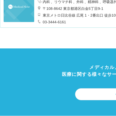
内科
リウマチ科
外科
精神科
呼吸器
形成外科
美容外科
皮膚科
泌尿器科
〒108-8642 東京都港区白金5丁目9-1
ション科
放射線科
麻酔科
乳腺外科
東京メトロ日比谷線 広尾 1・2番出口 徒歩1
分泌内科
代謝内科
膠原病内科
脳神経
03-3444-6161
メディカル
医療に関する様々なサ