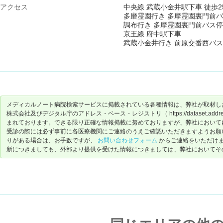
アクセス
中央線 武蔵小金井駅下車 徒歩2
多磨霊園行き 多摩霊園裏門前バ
調布行き 多摩霊園裏門前バス停
京王線 府中駅下車
武蔵小金井行き 前原交番西バス
メディカルノート病院検索サービスに掲載されている各種情報は、弊社が取材し
株式会社及びデジタル庁のアドレス・ベース・レジストリ（ https://dataset.address-
まれております。できる限り正確な情報掲載に努めておりますが、弊社において
受診の際には必ず事前に各医療機関にご連絡のうえご確認いただきますようお願
りがある場合は、お手数ですが、
お問い合わせフォーム
からご連絡をいただけ
新につきましても、外部より提供を受けた情報につきましては、弊社においてそ