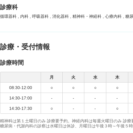
診療科
循環器科
内科
呼吸器科
消化器科
精神科・神経科
心療内科
糖
診療・受付情報
診療時間
月
火
水
木
08:30-12:00
○
○
○
○
14:30-17:00
-
-
-
-
14:30-17:30
○
-
-
○
精神科は第１土曜日のみ 診療要予約。神経内科は毎週火曜日のみ 診
糖尿病・代謝内科の診察は水曜日は休診、月曜日は午後３時～午後５時