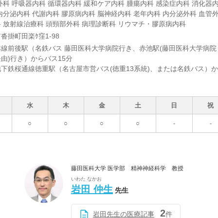
外科 呼吸器内科 循環器内科 緩和ケア内科 腫瘍内科 感染症内科 消化器
内分泌内科 代謝内科 膠原病内科 脳神経内科 老年内科 内分泌外科 血管
 放射線治療科 頭頸部外科 病理診断科 リウマチ・膠原病内科
沓掛町田楽ｹ窪1-98
線前後駅（名鉄バス 藤田医科大学病院行き、赤池駅(藤田医科大学病院
由)行き）からバス15分
下鉄桜通線徳重駅（名古屋市営バス(徳重13系統)、または名鉄バス）
水
木
金
土
日
祝
○
○
○
○
-
-
藤田医科大学 医学部 精神神経科学 教授
いわた なかお
岩田 仲生
先生
2
岩田先生の医療記事
件