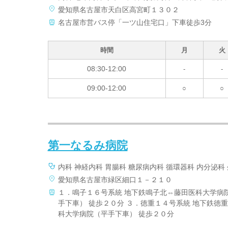
愛知県名古屋市天白区高宮町１３０２
名古屋市営バス停「一ツ山住宅口」下車徒歩3分
時間
月
火
08:30-12:00
-
-
09:00-12:00
○
○
第一なるみ病院
内科 神経内科 胃腸科 糖尿病内科 循環器科 内分泌科
愛知県名古屋市緑区細口１－２１０
１．鳴子１６号系統 地下鉄鳴子北⇔藤田医科大学病院
手下車） 徒歩２０分 ３．徳重１４号系統 地下鉄徳
科大学病院（平手下車） 徒歩２０分