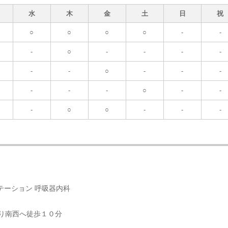
水
木
金
土
日
祝
○
○
○
○
-
-
-
○
-
-
-
-
-
-
○
-
-
-
-
-
-
○
-
-
-
○
○
-
-
-
リテーション 呼吸器内科
より南西へ徒歩１０分