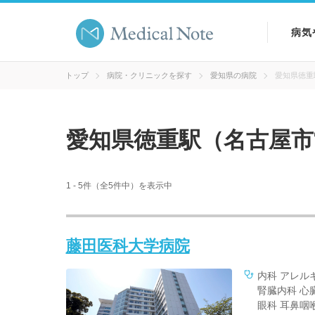
病気
病気
トップ
病院・クリニックを探す
愛知県の病院
愛知県徳重
症状
愛知県徳重駅（名古屋市
検査
1 - 5件（全5件中）を表示中
藤田医科大学病院
内科 アレル
腎臓内科 心
眼科 耳鼻咽