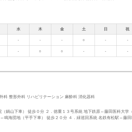
水
木
金
土
日
祝
-
-
-
○
-
-
-
○
○
-
-
-
 外科 整形外科 リハビリテーション 麻酔科 消化器科
（鍋山下車） 徒歩０分 ２．徳重１３号系統 地下鉄原⇔藤田医科大学
重⇔鳴海団地（平手下車） 徒歩２０分 ４．緑巡回系統 名鉄有松駅⇔藤田