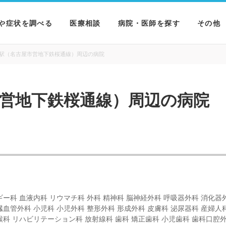
や症状を調べる
医療相談
病院・医師を探す
その他
を調べる
病院を探す
MNニ
駅（名古屋市営地下鉄桜通線）周辺の病院
を調べる
医師を探す
NEWS 
営地下鉄桜通線）周辺の病院
を調べる
ギー科 血液内科 リウマチ科 外科 精神科 脳神経外科 呼吸器外科 消化器
臓血管外科 小児科 小児外科 整形外科 形成外科 皮膚科 泌尿器科 産婦人
喉科 リハビリテーション科 放射線科 歯科 矯正歯科 小児歯科 歯科口腔