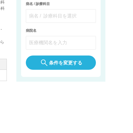
内科
病名 / 診療科目
外科
・
病院名
から
条件を変更する