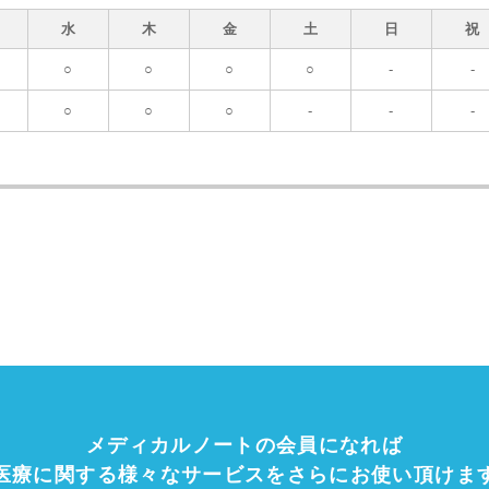
水
木
金
土
日
祝
○
○
○
○
-
-
○
○
○
-
-
-
メディカルノートの会員になれば
医療に関する様々なサービスを
さらにお使い頂けま