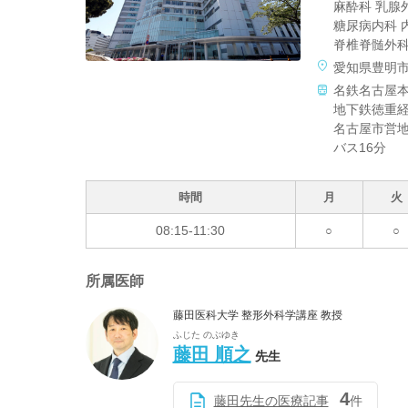
麻酔科 乳腺
糖尿病内科 
脊椎脊髄外科
愛知県豊明市
名鉄名古屋本
地下鉄徳重経
名古屋市営地
バス16分
時間
月
火
08:15-11:30
○
○
所属医師
藤田医科大学 整形外科学講座 教授
ふじた のぶゆき
藤田 順之
先生
4
藤田先生の医療記事
件