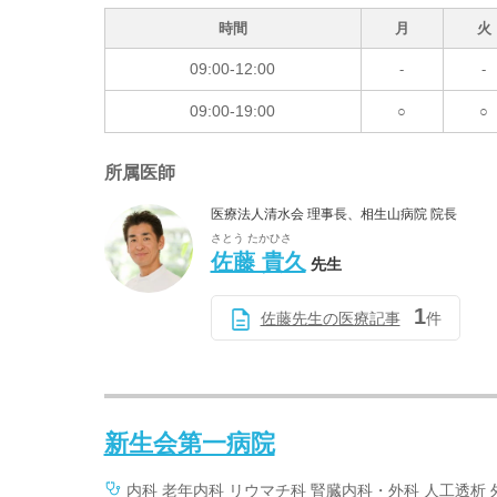
時間
月
火
09:00-12:00
-
-
09:00-19:00
○
○
所属医師
医療法人清水会 理事長、相生山病院 院長
さとう たかひさ
佐藤 貴久
先生
1
佐藤先生の医療記事
件
新生会第一病院
内科 老年内科 リウマチ科 腎臓内科・外科 人工透析