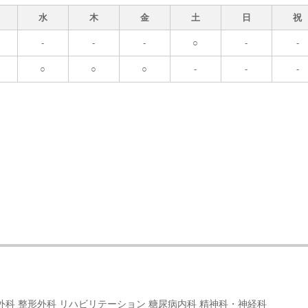
水
木
金
土
日
祝
-
-
-
○
-
-
○
○
○
-
-
-
 外科 整形外科 リハビリテーション 糖尿病内科 精神科・神経科