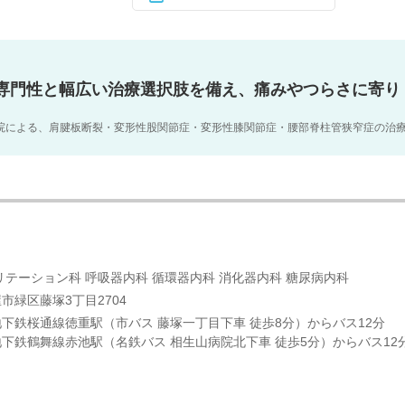
い専門性と幅広い治療選択肢を備え、痛みやつらさに寄り
院による、肩腱板断裂・変形性股関節症・変形性膝関節症・腰部脊柱管狭窄症の治
リテーション科 呼吸器内科 循環器内科 消化器内科 糖尿病内科
市緑区藤塚3丁目2704
下鉄桜通線徳重駅（市バス 藤塚一丁目下車 徒歩8分）からバス12分
下鉄鶴舞線赤池駅（名鉄バス 相生山病院北下車 徒歩5分）からバス12