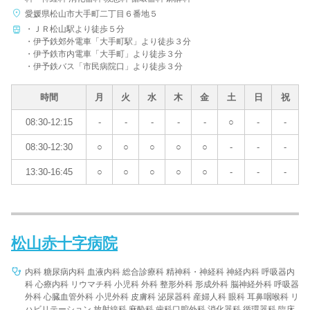
愛媛県松山市大手町二丁目６番地５
・ＪＲ松山駅より徒歩５分
・伊予鉄郊外電車「大手町駅」より徒歩３分
・伊予鉄市内電車「大手町」より徒歩３分
・伊予鉄バス「市民病院口」より徒歩３分
時間
月
火
水
木
金
土
日
祝
08:30-12:15
-
-
-
-
-
○
-
-
08:30-12:30
○
○
○
○
○
-
-
-
13:30-16:45
○
○
○
○
○
-
-
-
松山赤十字病院
内科 糖尿病内科 血液内科 総合診療科 精神科・神経科 神経内科 呼吸器内
科 心療内科 リウマチ科 小児科 外科 整形外科 形成外科 脳神経外科 呼吸器
外科 心臓血管外科 小児外科 皮膚科 泌尿器科 産婦人科 眼科 耳鼻咽喉科 リ
ハビリテーション 放射線科 麻酔科 歯科口腔外科 消化器科 循環器科 臨床