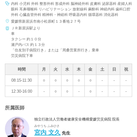
内科 小児科 外科 整形外科 形成外科 脳神経外科 皮膚科 泌尿器科 産婦人科
眼科 耳鼻咽喉科 リハビリテーション 放射線科 麻酔科 神経内科 歯科口腔
外科 心臓血管外科 精神科・神経科 呼吸器内科 循環器科 消化器科
愛媛県新居浜市南小松原町１３番地２７号
ＪＲ新居浜駅より
車
タクシー 約１０分
瀬戸内バス 約１３分
「住友別子病院行き」または「周桑営業所行き」乗車
労災病院下車
時間
月
火
水
木
金
土
日
祝
08:15-11:30
○
○
○
○
○
-
-
-
12:30-16:00
-
○
○
-
○
-
-
-
所属医師
独立行政法人労働者健康安全機構愛媛労災病院 院長
みやうち ふみひさ
宮内 文久
先生