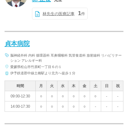
1
林先生の医療記事
件
貞本病院
脳神経外科 内科 循環器科 耳鼻咽喉科 気管食道科 放射線科 リハビリテー
ション アレルギー科
愛媛県松山市竹原町一丁目６の１
伊予鉄道郡中線土橋駅より北方へ徒歩１分
時間
月
火
水
木
金
土
日
祝
09:00-12:30
○
○
○
○
○
○
-
-
14:00-17:30
○
○
○
○
○
-
-
-