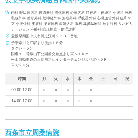
内科 呼吸器内科 循環器科 消化器科 心療内科 精神科・神経科 小児科 外科
乳腺外科 整形外科 脳神経外科 形成外科 呼吸器外科 心臓血管外科 緩和ケ
ア 小児外科 皮膚科 泌尿器科 産婦人科 眼科 耳鼻咽喉科 放射線科 リハビリ
テーション 麻酔科 臨床検査・病理診断
愛媛県四国中央市川之江町２２３３番地
予讃線川之江駅より徒歩１５分
タクシー５分
国道１１号線山下公園前交差点より東へ１Ｋｍ
松山自動車道の三島川之江インターチェンジより北へ５Ｋｍ
車で２０分
時間
月
火
水
木
金
土
日
祝
09:00-12:00
○
○
○
○
○
-
-
-
14:00-17:00
○
○
○
○
○
-
-
-
西条市立周桑病院