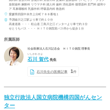
放射線科 麻酔科 リウマチ科 婦人科 歯科 消化器科 循環器科 肛門科 緩和ケ
ア 耳鼻咽喉科 乳腺外科 呼吸器内科 救急科
愛媛県四国中央市上分町７８８番地１
予讃線川之江駅より車で約１０分
高速道路 ・・・ 松山道 三島川之江インターより車で約３分
せとうちバス ・・・ ＨＩＴＯ病院前バス停から徒歩１分
所属医師
社会医療法人石川記念会 ＨＩＴＯ病院 理事長
いしかわ かよ
石川 賀代
先生
1
石川先生の医療記事
件
独立行政法人国立病院機構四国がんセン
ター