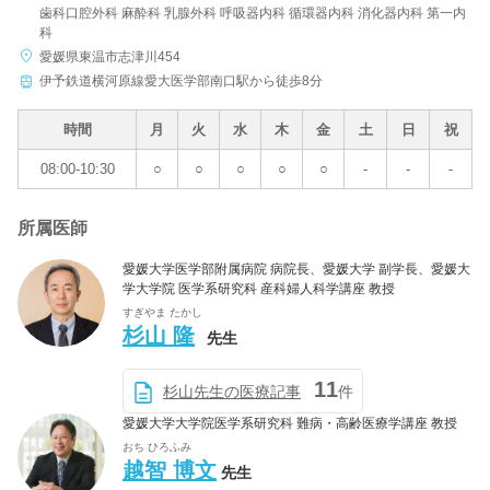
歯科口腔外科 麻酔科 乳腺外科 呼吸器内科 循環器内科 消化器内科 第一内
科
病院名
愛媛県東温市志津川454
伊予鉄道横河原線愛大医学部南口駅から徒歩8分
時間
月
火
水
木
金
土
日
祝
条件を変更する
08:00-10:30
○
○
○
○
○
-
-
-
所属医師
愛媛大学医学部附属病院 病院長、愛媛大学 副学長、愛媛大
学大学院 医学系研究科 産科婦人科学講座 教授
すぎやま たかし
杉山 隆
先生
11
杉山先生の医療記事
件
愛媛大学大学院医学系研究科 難病・高齢医療学講座 教授
おち ひろふみ
越智 博文
先生