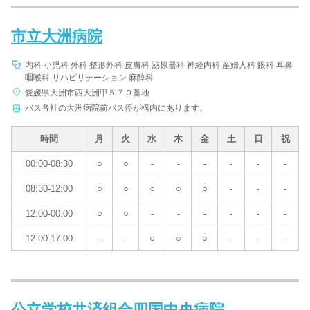
市立大洲病院
内科 小児科 外科 整形外科 皮膚科 泌尿器科 神経内科 産婦人科 眼科 耳鼻
咽喉科 リハビリテーション 麻酔科
愛媛県大洲市西大洲甲５７０番地
バス各社の大洲病院前バス停が構内にあります。
時間
月
火
水
木
金
土
日
祝
00:00-08:30
○
○
-
-
-
-
-
-
08:30-12:00
○
○
○
○
○
-
-
-
12:00-00:00
○
○
-
-
-
-
-
-
12:00-17:00
-
-
○
○
○
-
-
-
公立学校共済組合四国中央病院