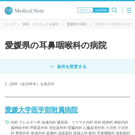
ログイン
会員登録
トップ
病院・クリニックを探す
愛媛県の病院
愛媛県の耳鼻咽喉科の病院
愛媛県の耳鼻咽喉科の病院
対象
病院
クリニック
歯科医院
1 - 20件（全24件中）を表示中
エリア・駅名
愛媛大学医学部附属病院
病名 / 診療科目
内科 アレルギー科 血液内科 膠原病・リウマチ内科 外科 精神科 神経内科
脳神経外科 呼吸器外科 消化器外科 腎臓内科 心臓血管外科 小児科 小児外
科 整形外科 形成外科 皮膚科 泌尿器科 産婦人科 眼科 耳鼻咽喉科 放射線科