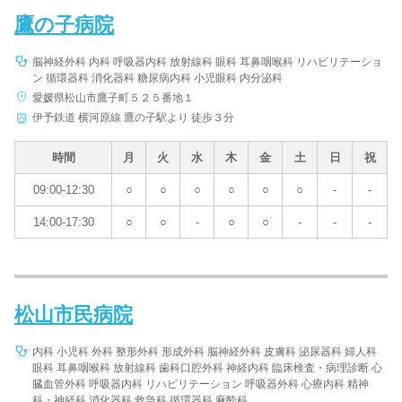
鷹の子病院
脳神経外科 内科 呼吸器内科 放射線科 眼科 耳鼻咽喉科 リハビリテーショ
ン 循環器科 消化器科 糖尿病内科 小児眼科 内分泌科
愛媛県松山市鷹子町５２５番地１
伊予鉄道 横河原線 鷹の子駅より 徒歩３分
時間
月
火
水
木
金
土
日
祝
09:00-12:30
○
○
○
○
○
○
-
-
14:00-17:30
○
○
-
○
○
-
-
-
松山市民病院
内科 小児科 外科 整形外科 形成外科 脳神経外科 皮膚科 泌尿器科 婦人科
眼科 耳鼻咽喉科 放射線科 歯科口腔外科 神経内科 臨床検査・病理診断 心
臓血管外科 呼吸器内科 リハビリテーション 呼吸器外科 心療内科 精神
科・神経科 消化器科 救急科 循環器科 麻酔科