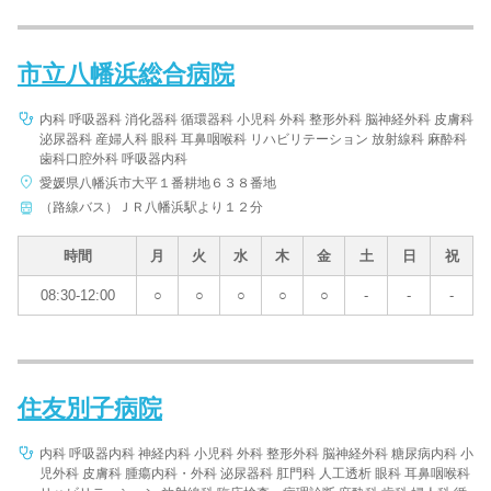
市立八幡浜総合病院
内科 呼吸器科 消化器科 循環器科 小児科 外科 整形外科 脳神経外科 皮膚科
泌尿器科 産婦人科 眼科 耳鼻咽喉科 リハビリテーション 放射線科 麻酔科
歯科口腔外科 呼吸器内科
愛媛県八幡浜市大平１番耕地６３８番地
（路線バス）ＪＲ八幡浜駅より１２分
時間
月
火
水
木
金
土
日
祝
08:30-12:00
○
○
○
○
○
-
-
-
住友別子病院
内科 呼吸器内科 神経内科 小児科 外科 整形外科 脳神経外科 糖尿病内科 小
児外科 皮膚科 腫瘍内科・外科 泌尿器科 肛門科 人工透析 眼科 耳鼻咽喉科