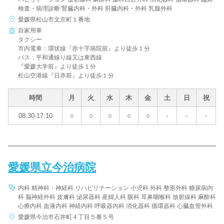
検査・病理診断 腎臓内科・外科 肝臓内科・外科 乳腺外科
愛媛県松山市文京町１番地
自家用車
タクシー
市内電車：環状線『赤十字病院前』より徒歩１分
バス：平和通線り線又は東西線
『愛媛大学前』より徒歩１分
松山空港線『日赤前』より徒歩１分
時間
月
火
水
木
金
土
日
祝
08:30-17:10
○
○
○
○
○
-
-
-
愛媛県立今治病院
内科 精神科・神経科 リハビリテーション 小児科 外科 整形外科 糖尿病内
科 脳神経外科 皮膚科 泌尿器科 産婦人科 眼科 耳鼻咽喉科 放射線科 麻酔科
心療内科 血液内科 神経内科 呼吸器内科 消化器科 循環器科 心臓血管外科
愛媛県今治市石井町４丁目５番５号