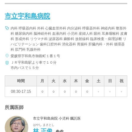
市立宇和島病院
内科 呼吸器内科 外科 心臓血管外科 内分泌科 呼吸器外科 神経内科 整形外
科 糖尿病内科 脳神経外科 血液内科 小児科 産婦人科 眼科 耳鼻咽喉科 皮膚
科 形成外科 リウマチ科 泌尿器科 麻酔科 放射線科 臨床検査・病理診断 リ
ハビリテーション 歯科口腔外科 消化器科 胃腸科 肝臓内科・外科 循環器
科 肛門科 乳腺外科
愛媛県宇和島市御殿町１番１号
ＪＲ宇和島駅より車で１０分
市内バスで１５分
時間
月
火
水
木
金
土
日
祝
08:30-17:15
○
○
○
○
○
-
-
-
所属医師
市立宇和島病院 小児科 嘱託医
はやし まさとし
林 正俊
先生