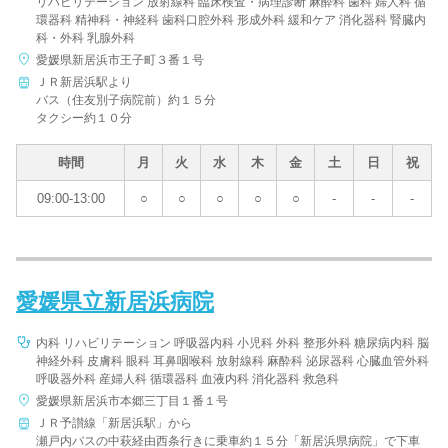
リハビリテーション 放射線科 臨床検査・病理診断 麻酔科 歯科 婦人科 循
環器科 精神科・神経科 歯科口腔外科 形成外科 緩和ケア 消化器科 腎臓内
科・外科 乳腺外科
愛媛県新居浜市王子町３番１号
ＪＲ新居浜駅より
バス（住友別子病院前）約１５分
タクシー約１０分
時間
月
火
水
木
金
土
日
祝
09:00-13:00
○
○
○
○
○
-
-
-
愛媛県立新居浜病院
内科 リハビリテーション 呼吸器内科 小児科 外科 整形外科 糖尿病内科 脳
神経外科 皮膚科 眼科 耳鼻咽喉科 放射線科 麻酔科 泌尿器科 心臓血管外科
呼吸器外科 産婦人科 循環器科 血液内科 消化器科 救急科
愛媛県新居浜市本郷三丁目１番１号
ＪＲ予讃線「新居浜駅」から
瀬戸内バスの中萩経由西条行きに乗車約１５分「新居浜県病院」で下車