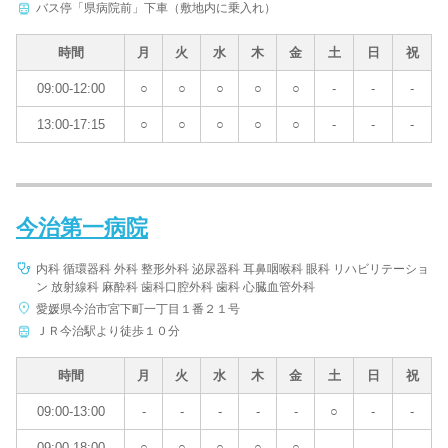
バス停「県病院前」下車（敷地内に乗入れ）
時間
月
火
水
木
金
土
日
祝
09:00-12:00
○
○
○
○
○
-
-
-
13:00-17:15
○
○
○
○
○
-
-
-
今治第一病院
内科 循環器科 外科 整形外科 泌尿器科 耳鼻咽喉科 眼科 リハビリテーショ
ン 放射線科 麻酔科 歯科口腔外科 歯科 心臓血管外科
愛媛県今治市宮下町一丁目１番２１号
ＪＲ今治駅より徒歩１０分
時間
月
火
水
木
金
土
日
祝
09:00-13:00
-
-
-
-
-
○
-
-
09:00-18:00
○
○
○
○
○
-
-
-