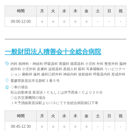
時間
月
火
水
木
金
土
日
祝
09:00-12:00
○
○
○
○
○
-
-
-
一般財団法人積善会十全総合病院
内科 精神科・神経科 呼吸器科 胃腸科 循環器科 小児科 外科 整形外科 脳神
経外科 小児外科 皮膚科 泌尿器科 産婦人科 眼科 耳鼻咽喉科 リハビリテー
ション 麻酔科 歯科 歯科口腔外科 神経内科 放射線科 呼吸器内科 形成外科
愛媛県新居浜市北新町１番５号
◇車の場合
松山自動車道 新居浜ＩＣもしくは伊予西条ＩＣより２０分
◇公共交通機関の場合
ＪＲ予讃線新居浜駅よりバスにて十全総合病院南口下車
時間
月
火
水
木
金
土
日
祝
08:45-12:30
○
○
○
○
○
-
-
-