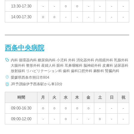
13:30-17:30
-
-
○
○
-
-
-
-
14:00-17:30
○
○
-
-
-
-
-
-
西条中央病院
内科 循環器内科 糖尿病内科 小児科 外科 消化器外科 内視鏡外科 乳腺外科
大腸外科 整形外科 産婦人科 眼科 耳鼻咽喉科 脳神経外科 皮膚科 泌尿器科
放射線科 リハビリテーション科 歯科 歯科口腔外科 麻酔科 腎臓内科
愛媛県西条市朔日市804
JR予讃線伊予西条駅から車10分
時間
月
火
水
木
金
土
日
祝
09:00-16:30
○
○
○
○
○
-
-
-
09:00-12:00
-
-
○
-
-
○
-
-