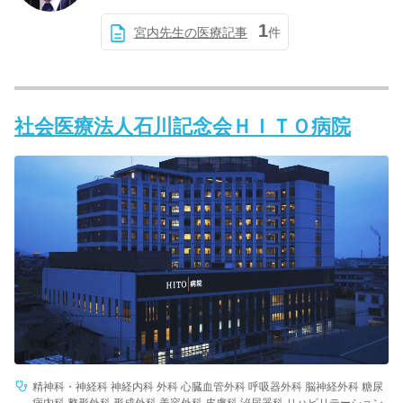
1
宮内先生の医療記事
件
社会医療法人石川記念会ＨＩＴＯ病院
精神科・神経科 神経内科 外科 心臓血管外科 呼吸器外科 脳神経外科 糖尿
病内科 整形外科 形成外科 美容外科 皮膚科 泌尿器科 リハビリテーション