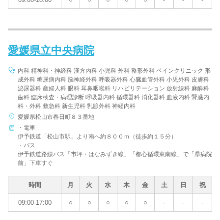
愛媛県立中央病院
内科 精神科・神経科 漢方内科 小児科 外科 整形外科 ペインクリニック 形
成外科 糖尿病内科 脳神経外科 呼吸器外科 心臓血管外科 小児外科 皮膚科
泌尿器科 産婦人科 眼科 耳鼻咽喉科 リハビリテーション 放射線科 麻酔科
歯科 臨床検査・病理診断 呼吸器内科 循環器科 消化器科 血液内科 腎臓内
科・外科 救急科 新生児科 乳腺外科 神経内科
愛媛県松山市春日町８３番地
・電車
伊予鉄道「松山市駅」より南へ約８００ｍ（徒歩約１５分）
・バス
伊予鉄道路線バス「市坪・はなみずき線」「都心循環東南線」で「県病院
前」下車すぐ
時間
月
火
水
木
金
土
日
祝
09:00-17:00
○
○
○
○
○
-
-
-