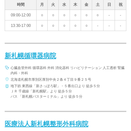
時間
月
火
水
木
金
土
日
祝
09:00-12:00
○
○
○
○
○
○
-
-
13:30-17:00
○
○
○
○
○
-
-
-
新札幌循環器病院
心臓血管外科 循環器科 外科 消化器科 リハビリテーション 人工透析 腎臓
内科・外科
北海道札幌市厚別区厚別中央２条４丁目９番２５号
地下鉄 東西線「新さっぽろ駅」・５番出口より 徒歩５分
ＪＲ 千歳線「新札幌駅」より 徒歩５分
バス 「新札幌バスターミナル」より 徒歩５分
医療法人新札幌整形外科病院