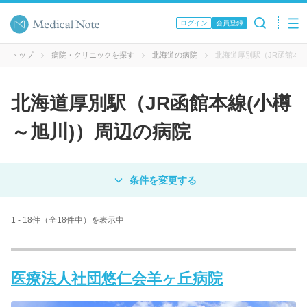
ログイン
会員登録
トップ
病院・クリニックを探す
北海道の病院
北海道厚別駅（JR函館本線
北海道厚別駅（JR函館本線(小樽
～旭川)）周辺の病院
対象
病院
クリニック
歯科医院
1 - 18件（全18件中）を表示中
エリア・駅名
医療法人社団悠仁会羊ヶ丘病院
病名 / 診療科目