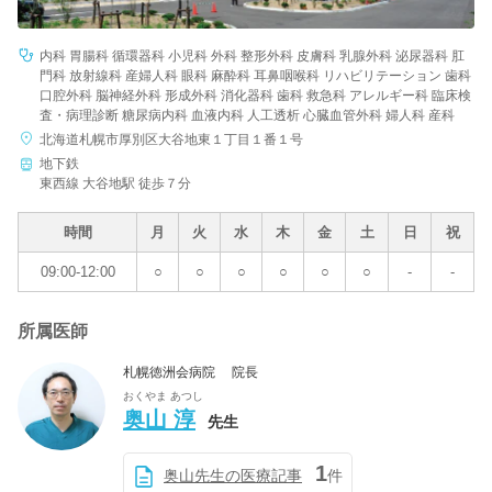
内科 胃腸科 循環器科 小児科 外科 整形外科 皮膚科 乳腺外科 泌尿器科 肛
門科 放射線科 産婦人科 眼科 麻酔科 耳鼻咽喉科 リハビリテーション 歯科
口腔外科 脳神経外科 形成外科 消化器科 歯科 救急科 アレルギー科 臨床検
査・病理診断 糖尿病内科 血液内科 人工透析 心臓血管外科 婦人科 産科
北海道札幌市厚別区大谷地東１丁目１番１号
地下鉄
東西線 大谷地駅 徒歩７分
時間
月
火
水
木
金
土
日
祝
09:00-12:00
○
○
○
○
○
○
-
-
所属医師
札幌徳洲会病院 院長
おくやま あつし
奥山 淳
先生
1
奥山先生の医療記事
件