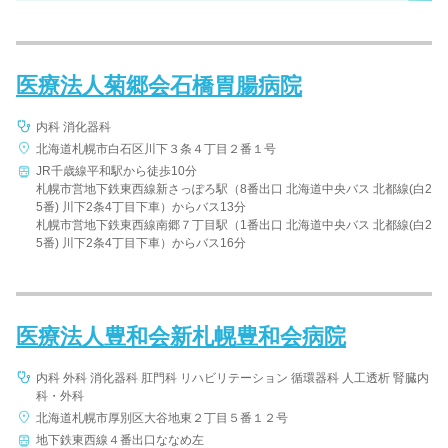
医療法人菊郷会石橋胃腸病院
内科 消化器科
北海道札幌市白石区川下３条４丁目２番１号
JR千歳線平和駅から徒歩10分
札幌市営地下鉄東西線新さっぽろ駅（8番出口 北海道中央バス 北都線(白2
5番) 川下2条4丁目下車）からバス13分
札幌市営地下鉄東西線南郷７丁目駅（1番出口 北海道中央バス 北都線(白2
5番) 川下2条4丁目下車）からバス16分
医療法人豊和会新札幌豊和会病院
内科 外科 消化器科 肛門科 リハビリテーション 循環器科 人工透析 腎臓内
科・外科
北海道札幌市厚別区大谷地東２丁目５番１２号
地下鉄東西線４番出口ななめ左