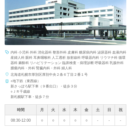
内科 小児科 外科 消化器科 整形外科 皮膚科 糖尿病内科 泌尿器科 血液内科
産婦人科 眼科 耳鼻咽喉科 人工透析 放射線科 呼吸器内科 リウマチ科 循環
器科 麻酔科 リハビリテーション 臨床検査・病理診断 呼吸器科 乳腺外科
腫瘍内科・外科 腎臓内科・外科 婦人科
北海道札幌市厚別区厚別中央２条６丁目２番１号
○地下鉄（東西線）
新さっぽろ駅下車（９番出口）・徒歩３分
○ＪＲ千歳線
新札幌駅下車・徒歩７分
時間
月
火
水
木
金
土
日
祝
08:30-12:00
○
○
○
○
○
-
-
-