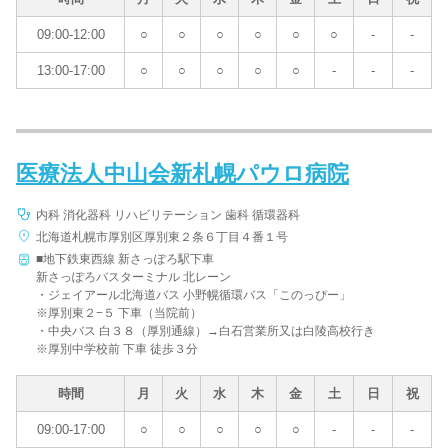
09:00-12:00
○
○
○
○
○
○
-
-
13:00-17:00
○
○
○
○
○
-
-
-
医療法人中山会新札幌パウロ病院
内科 消化器科 リハビリテーション 歯科 循環器科
北海道札幌市厚別区厚別東２条６丁目４番１号
■地下鉄東西線 新さっぽろ駅下車
新さっぽろバスターミナル 北レーン
・ジェイアール北海道バス 小野幌循環バス「このっぴー」
※厚別東２−５ 下車（当院前）
・中央バス 白３８（厚別通線）→白石営業所又は白陵高校行き
※厚別中学校前 下車 徒歩３分
時間
月
火
水
木
金
土
日
祝
09:00-17:00
○
○
○
○
○
-
-
-