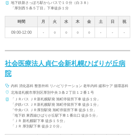
地下鉄新さっぽろ駅からバスで１０分（白３８）
「厚別西５条５丁目」下車徒歩１分
時間
月
火
水
木
金
土
日
祝
09:00-12:00
-
○
○
○
○
-
-
-
社会医療法人貞仁会新札幌ひばりが丘病
院
内科 消化器科 整形外科 リハビリテーション 老年内科 緩和ケア 循環器科
北海道札幌市厚別区厚別中央３条２丁目１２番１号
「ＪＲバス ＪＲ新札幌駅発 旭町停留所下車 徒歩１分」
「夕鉄バス ＪＲ新札幌駅発 旭町停留所下車 徒歩１分」
「中央バス ＪＲ厚別駅発 旭町停留所下車 徒歩１分」
「地下鉄 東西線ひばりが丘駅下車１番出口 徒歩５分」
「ＪＲ 新札幌駅下車 徒歩１５分」
「ＪＲ 厚別駅下車 徒歩２０分」