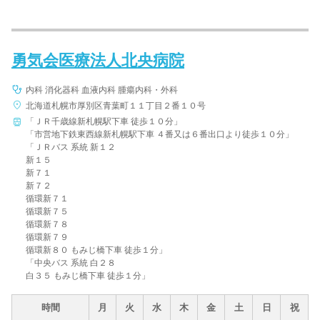
勇気会医療法人北央病院
内科 消化器科 血液内科 腫瘍内科・外科
北海道札幌市厚別区青葉町１１丁目２番１０号
「ＪＲ千歳線新札幌駅下車 徒歩１０分」
「市営地下鉄東西線新札幌駅下車 ４番又は６番出口より徒歩１０分」
「ＪＲバス 系統 新１２
新１５
新７１
新７２
循環新７１
循環新７５
循環新７８
循環新７９
循環新８０ もみじ橋下車 徒歩１分」
「中央バス 系統 白２８
白３５ もみじ橋下車 徒歩１分」
時間
月
火
水
木
金
土
日
祝