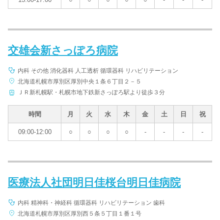
交雄会新さっぽろ病院
内科 その他 消化器科 人工透析 循環器科 リハビリテーション
北海道札幌市厚別区厚別中央１条６丁目２－５
ＪＲ新札幌駅・札幌市地下鉄新さっぽろ駅より徒歩３分
時間
月
火
水
木
金
土
日
祝
09:00-12:00
○
○
○
○
-
-
-
-
医療法人社団明日佳桜台明日佳病院
内科 精神科・神経科 循環器科 リハビリテーション 歯科
北海道札幌市厚別区厚別西５条５丁目１番１号