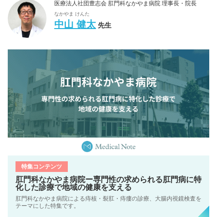
医療法人社団豊志会 肛門科なかやま病院 理事長・院長
なかやま けんた
中山 健太
先生
特集コンテンツ
肛門科なかやま病院ー専門性の求められる肛門病に特
化した診療で地域の健康を支える
肛門科なかやま病院による痔核・裂肛・痔瘻の診療、大腸内視鏡検査を
テーマにした特集です。