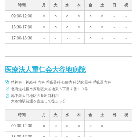
時間
月
火
水
木
金
土
日
祝
09:00-12:00
○
○
○
○
○
○
-
-
13:30-17:00
○
○
○
○
○
○
-
-
17:00-18:30
-
-
-
-
○
-
-
-
医療法人重仁会大谷地病院
精神科・神経科 内科 呼吸器科 心療内科 消化器科 呼吸器内科
北海道札幌市厚別区大谷地東５丁目７番１０号
地下鉄大谷地駅５番出口利用
大谷地駅前通を直進して徒歩５分
時間
月
火
水
木
金
土
日
祝
09:00-12:00
○
○
○
○
○
○
-
-
13:00-17:00
○
○
○
○
○
-
-
-