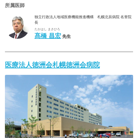
所属医師
独立行政法人地域医療機能推進機構 札幌北辰病院 名誉院
長
たかはし まさひろ
髙橋 昌宏
先生
医療法人徳洲会札幌徳洲会病院