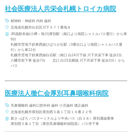
社会医療法人共栄会札幌トロイカ病院
精神科・神経科 内科 歯科
北海道札幌市白石区川下５７７番地８
JR函館本線(小樽～旭川)厚別駅（南口より病院シャトルバス運行）から車
9分
札幌市営地下鉄東西線ひばりが丘駅（3番出口より病院シャトルバス運
行）から車12分
札幌市営地下鉄東西線白石駅（南口 白24川下線 川下共栄下車 徒歩2分、
八幡宮前下車 徒歩7分 北口 白23北郷線 川下共栄下車 徒歩2分）から
バス
医療法人徹仁会厚別耳鼻咽喉科病院
耳鼻咽喉科 歯科口腔外科 歯科 小児歯科 矯正歯科
北海道札幌市厚別区厚別西５条１丁目１６番２２号
新さっぽろ バスターミナルより中央バス（白３８）厚別通線乗車
厚別西５条１丁目（厚別耳鼻咽喉科病院前）バス停下車