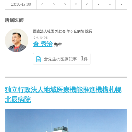
13:30-17:00
○
○
○
○
○
-
-
-
所属医師
医療法人社団 悠仁会 羊ヶ丘病院 院長
くら ひでじ
倉 秀治
先生
1
倉先生の医療記事
件
独立行政法人地域医療機能推進機構札幌
北辰病院