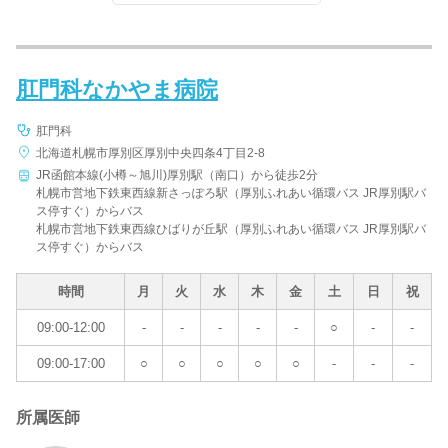
肛門科なかやま病院
肛門科
北海道札幌市厚別区厚別中央四条4丁目2-8
JR函館本線(小樽～旭川)厚別駅（南口）から徒歩2分
札幌市営地下鉄東西線新さっぽろ駅（厚別ふれあい循環バス JR厚別駅バ
ス停すぐ）からバス
札幌市営地下鉄東西線ひばりが丘駅（厚別ふれあい循環バス JR厚別駅バ
ス停すぐ）からバス
時間
月
火
水
木
金
土
日
祝
09:00-12:00
-
-
-
-
-
○
-
-
09:00-17:00
○
○
○
○
○
-
-
-
所属医師