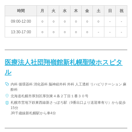
時間
月
火
水
木
金
土
日
祝
09:00-12:00
○
○
○
○
○
○
-
-
13:30-17:00
○
○
○
○
○
-
-
-
医療法人社団翔嶺館新札幌聖陵ホスピタ
ル
内科 循環器科 消化器科 脳神経外科 外科 人工透析 リハビリテーション 麻
酔科
北海道札幌市厚別区厚別東４条２丁目１番３０号
札幌市営地下鉄東西線新さっぽろ駅（9番出口より送迎車有り）から徒歩
15分
JR千歳線新札幌駅から車4分