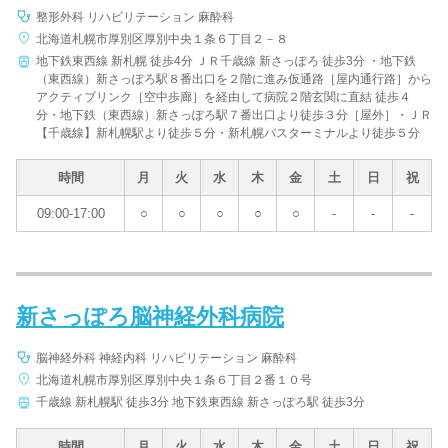
整形外科 リハビリテーション 麻酔科
北海道札幌市厚別区厚別中央１条６丁目２－８
地下鉄東西線 新札幌 徒歩4分 ＪＲ千歳線 新さっぽろ 徒歩3分 ・地下鉄
（東西線）新さっぽろ駅８番出口を２階に進み仮通路［屋内通行路］から
アクティブリンク［空中歩廊］を経由して病院２階玄関に直結 徒歩４
分・地下鉄（東西線）新さっぽろ駅７番出口より徒歩３分［屋外］・ＪＲ
【千歳線】新札幌駅より徒歩５分・新札幌バスターミナルより徒歩５分
時間
月
火
水
木
金
土
日
祝
09:00-17:00
○
○
○
○
○
-
-
-
新さっぽろ脳神経外科病院
脳神経外科 神経内科 リハビリテーション 麻酔科
北海道札幌市厚別区厚別中央１条６丁目２番１０号
千歳線 新札幌駅 徒歩3分 地下鉄東西線 新さっぽろ駅 徒歩3分
時間
月
火
水
木
金
土
日
祝