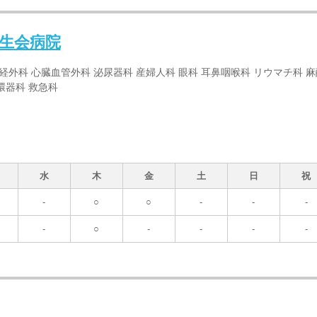
生会病院
神経外科 心臓血管外科 泌尿器科 産婦人科 眼科 耳鼻咽喉科 リウマチ科 麻
環器科 救急科
水
木
金
土
日
祝
-
○
○
-
-
-
-
○
-
-
-
-