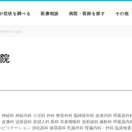
や症状を調べる
医療相談
病院・医師を探す
その他
を調べる
病院を探す
MNニ
神経内科の病院
を調べる
医師を探す
NEWS 
院
を調べる
・神経科 神経内科 小児科 外科 整形外科 脳神経外科 血液内科 呼吸器外
 皮膚科 泌尿器科 産婦人科 眼科 耳鼻咽喉科 放射線科 麻酔科 呼吸器内
ハビリテーション 消化器科 循環器科 乳腺外科 腎臓内科・外科 臨床検査