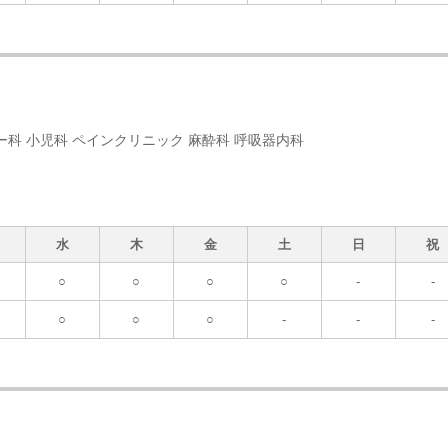
ー科 小児科 ペインクリニック 麻酔科 呼吸器内科
水
木
金
土
日
祝
○
○
○
○
-
-
○
○
○
-
-
-