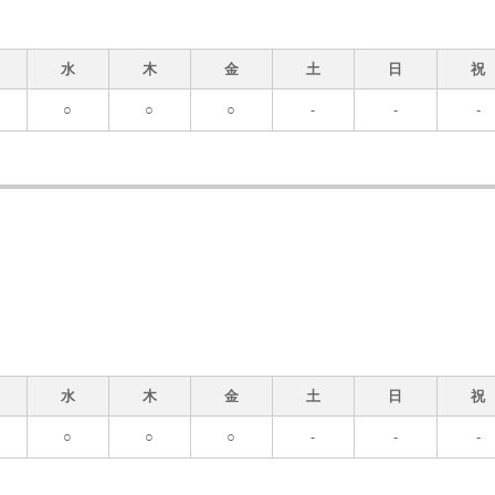
水
木
金
土
日
祝
○
○
○
-
-
-
水
木
金
土
日
祝
○
○
○
-
-
-