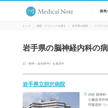
病気
病気
トップ
病院・クリニックを探す
岩手県の病院
岩手県の脳
症状
岩手県の脳神経内科の病
検査
21 - 40件（全43件中）を表示中
岩手県立胆沢病院
内科 精神科
心臓血管外科
呼吸器科 リ