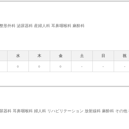
 整形外科 泌尿器科 産婦人科 耳鼻咽喉科 麻酔科
水
木
金
土
日
祝
○
○
○
-
-
-
泌尿器科 耳鼻咽喉科 婦人科 リハビリテーション 放射線科 麻酔科 その他 