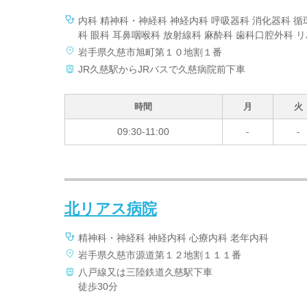
内科 精神科・神経科 神経内科 呼吸器科 消化器科 循
科 眼科 耳鼻咽喉科 放射線科 麻酔科 歯科口腔外科 
岩手県久慈市旭町第１０地割１番
JR久慈駅からJRバスで久慈病院前下車
時間
月
火
09:30-11:00
-
-
北リアス病院
精神科・神経科 神経内科 心療内科 老年内科
岩手県久慈市源道第１２地割１１１番
八戸線又は三陸鉄道久慈駅下車
徒歩30分