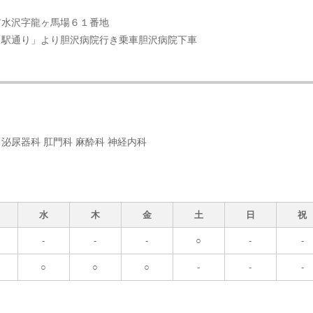
市水沢字龍ヶ馬場６１番地
「駅通り」より胆沢病院行き乗車胆沢病院下車
 泌尿器科 肛門科 麻酔科 神経内科
水
木
金
土
日
祝
-
-
-
○
-
-
○
○
○
-
-
-