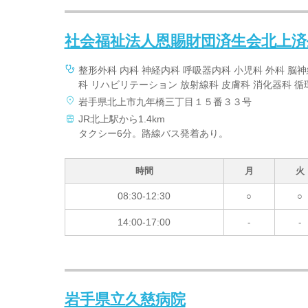
社会福祉法人恩賜財団済生会北上済
整形外科 内科 神経内科 呼吸器内科 小児科 外科 脳
科 リハビリテーション 放射線科 皮膚科 消化器科 循
岩手県北上市九年橋三丁目１５番３３号
JR北上駅から1.4km
タクシー6分。路線バス発着あり。
時間
月
火
08:30-12:30
○
○
14:00-17:00
-
-
岩手県立久慈病院