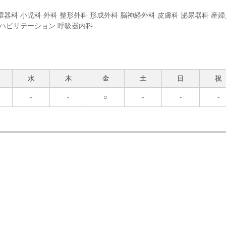
環器科 小児科 外科 整形外科 形成外科 脳神経外科 皮膚科 泌尿器科 産婦
リハビリテーション 呼吸器内科
水
木
金
土
日
祝
-
-
○
-
-
-