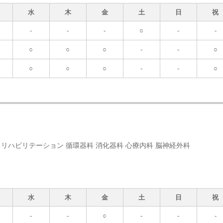
水
木
金
土
日
祝
-
-
-
○
-
-
○
○
○
-
-
○
○
○
○
-
-
○
科 リハビリテーション 循環器科 消化器科 心療内科 脳神経外科
水
木
金
土
日
祝
-
-
○
-
-
-