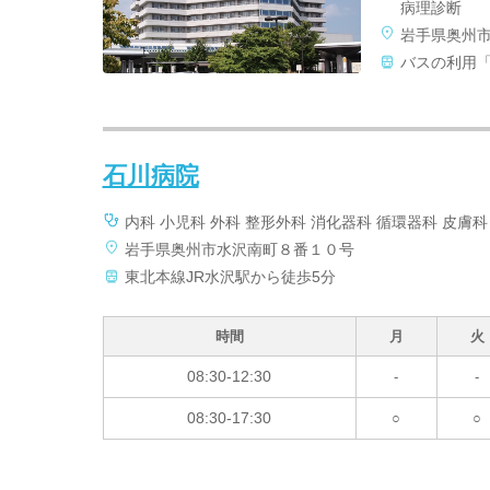
病理診断
岩手県奥州
バスの利用
石川病院
内科 小児科 外科 整形外科 消化器科 循環器科 皮膚科
岩手県奥州市水沢南町８番１０号
東北本線JR水沢駅から徒歩5分
時間
月
火
08:30-12:30
-
-
08:30-17:30
○
○