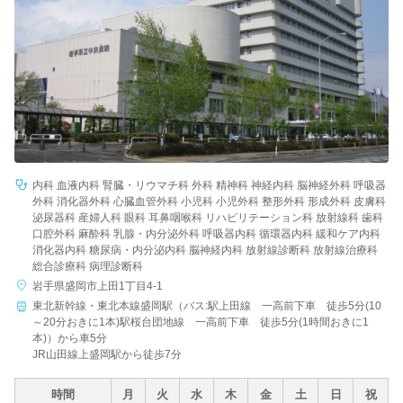
病院名
条件を変更する
内科 血液内科 腎臓・リウマチ科 外科 精神科 神経内科 脳神経外科 呼吸器
外科 消化器外科 心臓血管外科 小児科 小児外科 整形外科 形成外科 皮膚科
泌尿器科 産婦人科 眼科 耳鼻咽喉科 リハビリテーション科 放射線科 歯科
口腔外科 麻酔科 乳腺・内分泌外科 呼吸器内科 循環器内科 緩和ケア内科
消化器内科 糖尿病・内分泌内科 脳神経内科 放射線診断科 放射線治療科
総合診療科 病理診断科
岩手県盛岡市上田1丁目4-1
東北新幹線・東北本線盛岡駅（バス:駅上田線 一高前下車 徒歩5分(10
～20分おきに1本)駅桜台団地線 一高前下車 徒歩5分(1時間おきに1
本)）から車5分
JR山田線上盛岡駅から徒歩7分
時間
月
火
水
木
金
土
日
祝