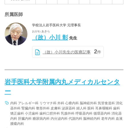
所属医師
学校法人岩手医科大学 元理事長
おがわ あきら
（故）小川 彰
先生
2
（故）小川先生の医療記事
件
岩手医科大学附属内丸メディカルセンタ
ー
内科 アレルギー科 リウマチ科 外科 心療内科 脳神経外科 気管食道科 消化
器外科 腎臓内科 整形外科 皮膚科 泌尿器科 婦人科 眼科 耳鼻咽喉科 歯科
矯正歯科 小児歯科 歯科口腔外科 乳腺外科 呼吸器内科 循環器内科 消化器
内科 肝臓内科 糖尿病内科 内分泌内科 代謝内科 脳神経内科 老年内科 血液
腫瘍内科