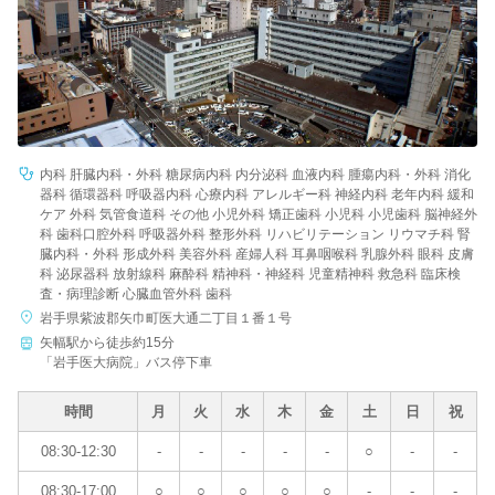
内科 肝臓内科・外科 糖尿病内科 内分泌科 血液内科 腫瘍内科・外科 消化
器科 循環器科 呼吸器内科 心療内科 アレルギー科 神経内科 老年内科 緩和
ケア 外科 気管食道科 その他 小児外科 矯正歯科 小児科 小児歯科 脳神経外
科 歯科口腔外科 呼吸器外科 整形外科 リハビリテーション リウマチ科 腎
臓内科・外科 形成外科 美容外科 産婦人科 耳鼻咽喉科 乳腺外科 眼科 皮膚
科 泌尿器科 放射線科 麻酔科 精神科・神経科 児童精神科 救急科 臨床検
査・病理診断 心臓血管外科 歯科
岩手県紫波郡矢巾町医大通二丁目１番１号
矢幅駅から徒歩約15分
「岩手医大病院」バス停下車
時間
月
火
水
木
金
土
日
祝
08:30-12:30
-
-
-
-
-
○
-
-
08:30-17:00
○
○
○
○
○
-
-
-