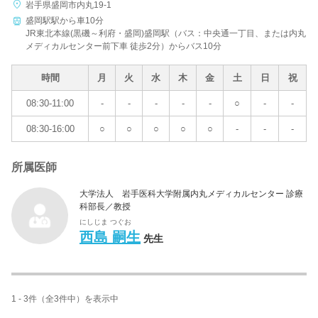
岩手県盛岡市内丸19-1
盛岡駅駅から車10分
JR東北本線(黒磯～利府・盛岡)盛岡駅（バス：中央通一丁目、または内丸
メディカルセンター前下車 徒歩2分）からバス10分
時間
月
火
水
木
金
土
日
祝
08:30-11:00
-
-
-
-
-
○
-
-
08:30-16:00
○
○
○
○
○
-
-
-
所属医師
大学法人 岩手医科大学附属内丸メディカルセンター 診療
科部長／教授
にしじま つぐお
西島 嗣生
先生
1 - 3件（全3件中）を表示中