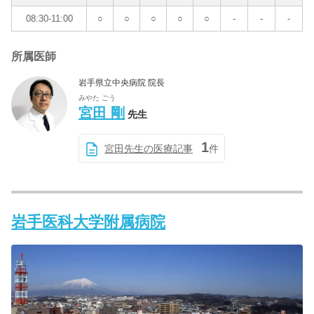
08:30-11:00
○
○
○
○
○
-
-
-
所属医師
岩手県立中央病院 院長
みやた ごう
宮田 剛
先生
1
宮田先生の医療記事
件
岩手医科大学附属病院