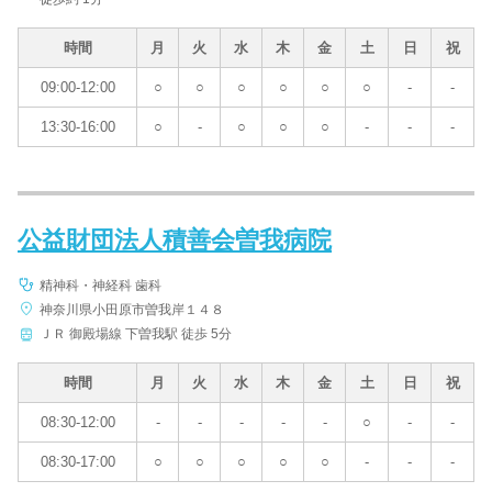
時間
月
火
水
木
金
土
日
祝
09:00-12:00
○
○
○
○
○
○
-
-
13:30-16:00
○
-
○
○
○
-
-
-
公益財団法人積善会曽我病院
精神科・神経科 歯科
神奈川県小田原市曽我岸１４８
ＪＲ 御殿場線 下曽我駅 徒歩 5分
時間
月
火
水
木
金
土
日
祝
08:30-12:00
-
-
-
-
-
○
-
-
08:30-17:00
○
○
○
○
○
-
-
-