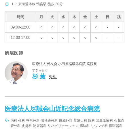
ＪＲ 東海道本線 鴨宮駅 徒歩 20分
時間
月
火
水
木
金
土
日
祝
09:00-12:00
○
○
○
○
○
○
-
-
12:00-17:00
○
○
○
○
○
○
-
-
所属医師
医療法人 邦友会 小田原循環器病院 病院長
すぎ かおる
杉 薫
先生
医療法人尽誠会山近記念総合病院
内科 外科 整形外科 脳神経外科 形成外科 産婦人科 眼科 耳鼻咽喉科 心臓血
管外科 皮膚科 泌尿器科 リハビリテーション 麻酔科 リウマチ科 循環器科