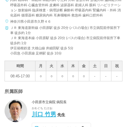
内科 精神科・神経科 神経内科 小児科 外科 整形外科 形成外科 脳神経外科
呼吸器外科 心臓血管外科 皮膚科 泌尿器科 産婦人科 眼科 リハビリテーシ
ョン 放射線科 臨床検査・病理診断 麻酔科 呼吸器内科 腎臓内科・外科 消
化器科 循環器科 糖尿病内科 耳鼻咽喉科 救急科 歯科口腔外科
神奈川県小田原市久野４６
病院名
ＪＲ 東海道新幹線 小田原駅 徒歩 20分 (バスの場合) 市立病院前停留所下
車 徒歩約 1分
ＪＲ 東海道本線 小田原駅 徒歩 20分 (バスの場合) 市立病院前停留所下車
徒歩約 1分
伊豆箱根鉄道 大雄山線 井細田駅 徒歩 5分
条件を変更する
小田急 小田原線 足柄駅 徒歩 10分
時間
月
火
水
木
金
土
日
祝
08:45-17:00
○
○
○
○
○
-
-
-
所属医師
小田原市立病院 病院長
かわぐち たけお
川口 竹男
先生