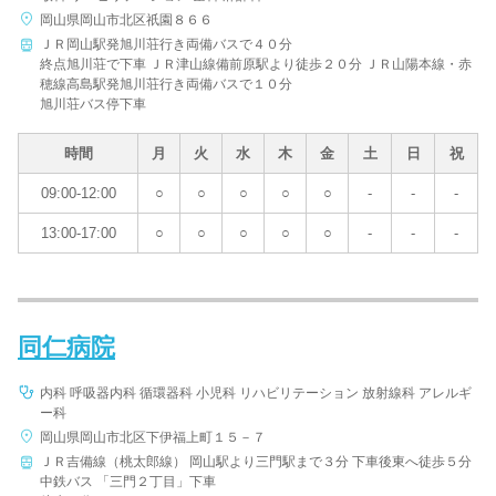
岡山県岡山市北区祇園８６６
ＪＲ岡山駅発旭川荘行き両備バスで４０分
終点旭川荘で下車 ＪＲ津山線備前原駅より徒歩２０分 ＪＲ山陽本線・赤
穂線高島駅発旭川荘行き両備バスで１０分
旭川荘バス停下車
時間
月
火
水
木
金
土
日
祝
09:00-12:00
○
○
○
○
○
-
-
-
13:00-17:00
○
○
○
○
○
-
-
-
同仁病院
内科 呼吸器内科 循環器科 小児科 リハビリテーション 放射線科 アレルギ
ー科
岡山県岡山市北区下伊福上町１５－７
ＪＲ吉備線（桃太郎線） 岡山駅より三門駅まで３分 下車後東へ徒歩５分
中鉄バス 「三門２丁目」下車