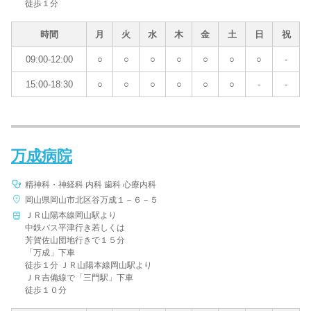
徒歩１分
時間
月
火
水
木
金
土
日
祝
09:00-12:00
○
○
○
○
○
○
○
-
15:00-18:30
○
○
○
○
○
○
-
-
万成病院
精神科・神経科 内科 歯科 心療内科
岡山県岡山市北区谷万成１－６－５
ＪＲ山陽本線岡山駅より
中鉄バス平津行き若しくは
芳賀佐山団地行きで１５分
「万成」下車
徒歩１分 ＪＲ山陽本線岡山駅より
ＪＲ吉備線で「三門駅」下車
徒歩１０分