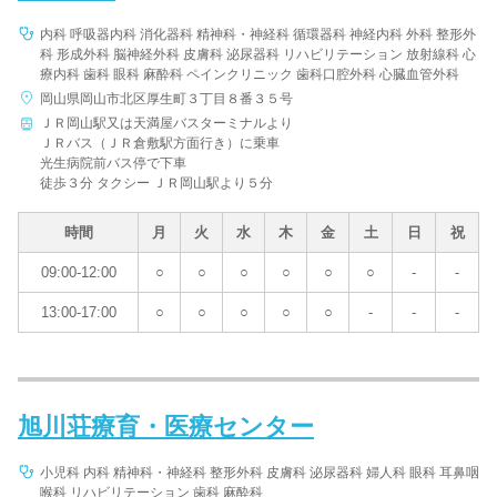
内科 呼吸器内科 消化器科 精神科・神経科 循環器科 神経内科 外科 整形外
科 形成外科 脳神経外科 皮膚科 泌尿器科 リハビリテーション 放射線科 心
療内科 歯科 眼科 麻酔科 ペインクリニック 歯科口腔外科 心臓血管外科
岡山県岡山市北区厚生町３丁目８番３５号
ＪＲ岡山駅又は天満屋バスターミナルより
ＪＲバス（ＪＲ倉敷駅方面行き）に乗車
光生病院前バス停で下車
徒歩３分 タクシー ＪＲ岡山駅より５分
時間
月
火
水
木
金
土
日
祝
09:00-12:00
○
○
○
○
○
○
-
-
13:00-17:00
○
○
○
○
○
-
-
-
旭川荘療育・医療センター
小児科 内科 精神科・神経科 整形外科 皮膚科 泌尿器科 婦人科 眼科 耳鼻咽
喉科 リハビリテーション 歯科 麻酔科