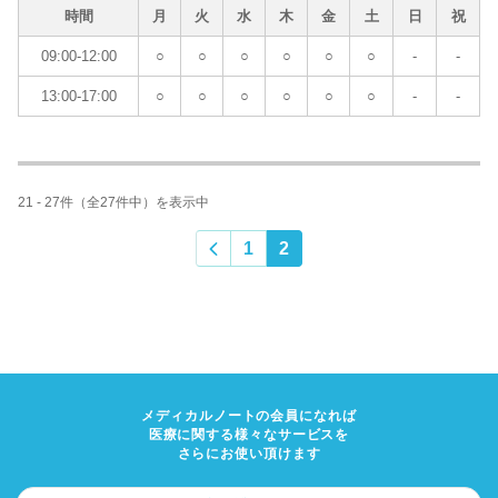
時間
月
火
水
木
金
土
日
祝
09:00-12:00
○
○
○
○
○
○
-
-
13:00-17:00
○
○
○
○
○
○
-
-
21 - 27件（全27件中）を表示中
1
2
メディカルノートの会員になれば
医療に関する様々なサービスを
さらにお使い頂けます