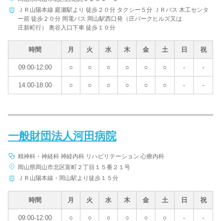
ＪＲ山陽本線 庭瀬駅より 徒歩２０分 タクシー５分 ＪＲバス 木工センタ
病院名
ー前 徒歩２０分 岡電バス 岡山駅西口発（庄パークヒルズ又は
庄新町行） 奥谷入口下車 徒歩１０分
時間
月
火
水
木
金
土
日
祝
09:00-12:00
○
○
○
○
○
○
-
-
条件を変更する
14:00-18:00
○
○
○
○
○
○
-
-
一般財団法人河田病院
精神科・神経科 神経内科 リハビリテーション 心療内科
岡山県岡山市北区富町２丁目１５番２１号
ＪＲ山陽本線・岡山駅より徒歩１５分
時間
月
火
水
木
金
土
日
祝
09:00-12:00
○
○
○
○
○
○
-
-