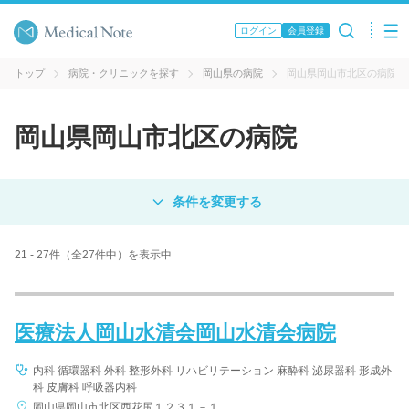
ログイン
会員登録
トップ
病院・クリニックを探す
岡山県の病院
岡山県岡山市北区の病院
岡山県岡山市北区の病院
対象
病院
クリニック
歯科医院
21 - 27件（全27件中）を表示中
エリア・駅名
医療法人岡山水清会岡山水清会病院
病名 / 診療科目
内科 循環器科 外科 整形外科 リハビリテーション 麻酔科 泌尿器科 形成外
科 皮膚科 呼吸器内科
岡山県岡山市北区西花尻１２３１－１