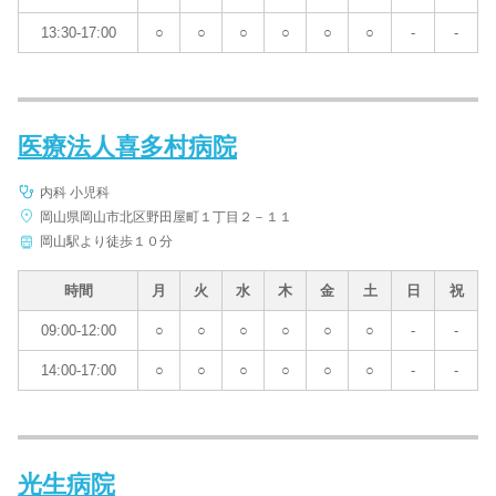
13:30-17:00
○
○
○
○
○
○
-
-
医療法人喜多村病院
内科 小児科
岡山県岡山市北区野田屋町１丁目２－１１
岡山駅より徒歩１０分
時間
月
火
水
木
金
土
日
祝
09:00-12:00
○
○
○
○
○
○
-
-
14:00-17:00
○
○
○
○
○
○
-
-
光生病院